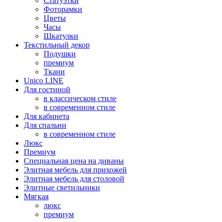
Статуэтки
Фоторамки
Цветы
Часы
Шкатулки
Текстильный декор
Подушки
премиум
Ткани
Unico LINE
Для гостиной
в классическом стиле
в современном стиле
Для кабинета
Для спальни
в современном стиле
Люкс
Премиум
Специальная цена на диваны
Элитная мебель для прихожей
Элитная мебель для столовой
Элитные светильники
Мягкая
люкс
премиум