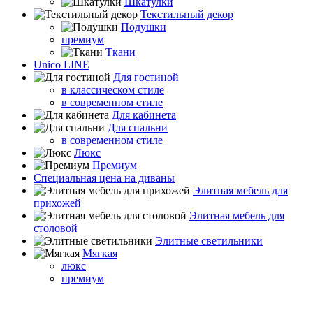
Шкатулки
Текстильный декор
Подушки
премиум
Ткани
Unico LINE
Для гостиной
в классическом стиле
в современном стиле
Для кабинета
Для спальни
в современном стиле
Люкс
Премиум
Специальная цена на диваны
Элитная мебель для
прихожей
Элитная мебель для
столовой
Элитные светильники
Мягкая
люкс
премиум