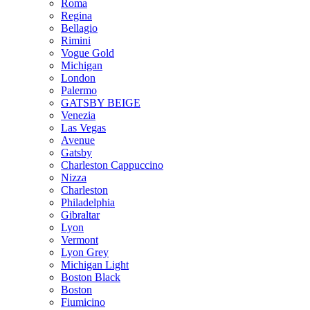
Roma
Regina
Bellagio
Rimini
Vogue Gold
Michigan
London
Palermo
GATSBY BEIGE
Venezia
Las Vegas
Avenue
Gatsby
Charleston Cappuccino
Nizza
Charleston
Philadelphia
Gibraltar
Lyon
Vermont
Lyon Grey
Michigan Light
Boston Black
Boston
Fiumicino