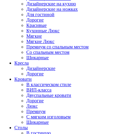
Дизайнерские на кухню
Дизайнерские на ножках
Для гостиной
Дорогие
Красивые
Кухонные Люкс
Мягкие
Мягкие Люкс
Премиум со спальным местом
Со спальным местом
Шикарные
Кресла
Дизайнерские
Дорогие
Кровати
В классическом стиле
ВИП-класса
Двуспальные кровати
Дорогие
Люкс
Премиум
С мягким изголовьем
Шикарные
Столы
В гостиную