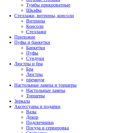
Тумбы прикроватные
Шкафы
Стеллажи, витрины, консоли
Витрины
Консоли
Стеллажи
Прихожие
Пуфы и банкетки
Банкетки
Пуфы
Сундуки
Люстры и бра
Бра
Люстры
премиум
Настольные лампы и торшеры
Настольные лампы
Торшеры
Зеркала
Аксессуары и подарки
Вазы
Декор
Подсвечники
Посуда и сервировка