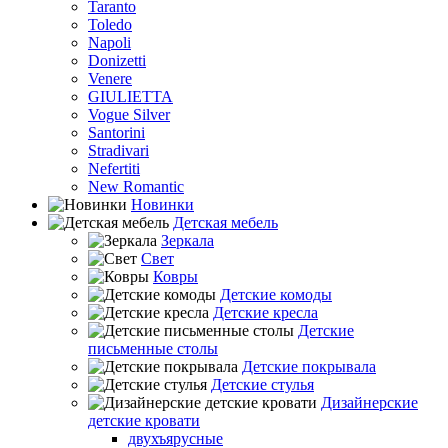
Taranto
Toledo
Napoli
Donizetti
Venere
GIULIETTA
Vogue Silver
Santorini
Stradivari
Nefertiti
New Romantic
Новинки
Детская мебель
Зеркала
Свет
Ковры
Детские комоды
Детские кресла
Детские
письменные столы
Детские покрывала
Детские стулья
Дизайнерские
детские кровати
двухъярусные