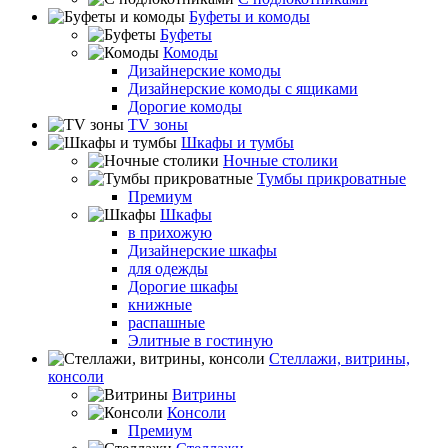
Буфеты и комоды
Буфеты
Комоды
Дизайнерские комоды
Дизайнерские комоды с ящиками
Дорогие комоды
TV зоны
Шкафы и тумбы
Ночные столики
Тумбы прикроватные
Премиум
Шкафы
в прихожую
Дизайнерские шкафы
для одежды
Дорогие шкафы
книжные
распашные
Элитные в гостиную
Стеллажи, витрины,
консоли
Витрины
Консоли
Премиум