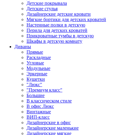
Детские покрывала
Детские стулья
Дизайнерские детские кровати
Мягкие бортики для детских кроватей
Настенные полки в детскую
Перила для детских кроватей
Прикроватные тумбы в детскую
Шкафы в детскую комнату
Диваны
Прямые
Раскладные
Угловые
Модульные
Эркерные
Кушетки
"Люкс"
"Премиум класс"
Большие
В классическом стиле
В офис Люкс
Винтажные
ВИП-класс
Дизайнерские в офис
Дизайнерские маленькие
Дизайнерские мягкие