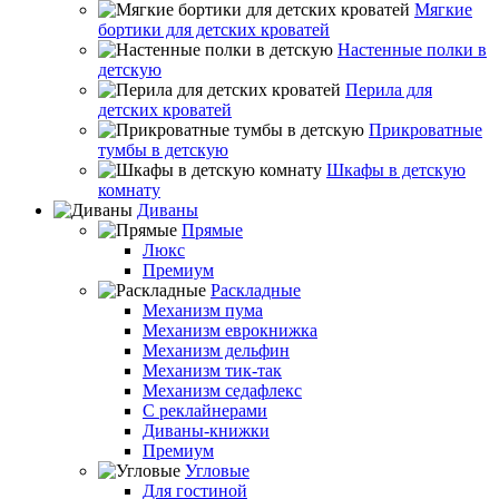
Мягкие
бортики для детских кроватей
Настенные полки в
детскую
Перила для
детских кроватей
Прикроватные
тумбы в детскую
Шкафы в детскую
комнату
Диваны
Прямые
Люкс
Премиум
Раскладные
Механизм пума
Механизм еврокнижка
Механизм дельфин
Механизм тик-так
Механизм седафлекс
С реклайнерами
Диваны-книжки
Премиум
Угловые
Для гостиной