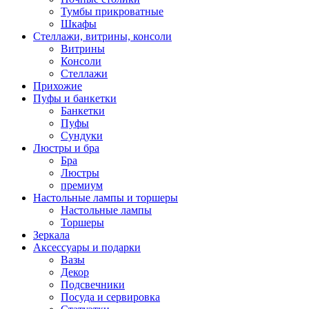
Тумбы прикроватные
Шкафы
Стеллажи, витрины, консоли
Витрины
Консоли
Стеллажи
Прихожие
Пуфы и банкетки
Банкетки
Пуфы
Сундуки
Люстры и бра
Бра
Люстры
премиум
Настольные лампы и торшеры
Настольные лампы
Торшеры
Зеркала
Аксессуары и подарки
Вазы
Декор
Подсвечники
Посуда и сервировка