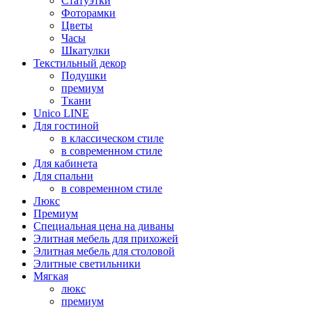
Статуэтки
Фоторамки
Цветы
Часы
Шкатулки
Текстильный декор
Подушки
премиум
Ткани
Unico LINE
Для гостиной
в классическом стиле
в современном стиле
Для кабинета
Для спальни
в современном стиле
Люкс
Премиум
Специальная цена на диваны
Элитная мебель для прихожей
Элитная мебель для столовой
Элитные светильники
Мягкая
люкс
премиум