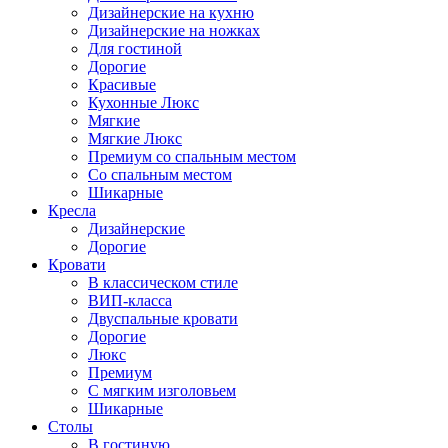
Дизайнерские на кухню
Дизайнерские на ножках
Для гостиной
Дорогие
Красивые
Кухонные Люкс
Мягкие
Мягкие Люкс
Премиум со спальным местом
Со спальным местом
Шикарные
Кресла
Дизайнерские
Дорогие
Кровати
В классическом стиле
ВИП-класса
Двуспальные кровати
Дорогие
Люкс
Премиум
С мягким изголовьем
Шикарные
Столы
В гостиную