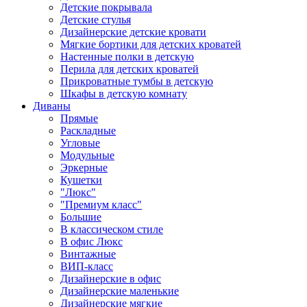
Детские покрывала
Детские стулья
Дизайнерские детские кровати
Мягкие бортики для детских кроватей
Настенные полки в детскую
Перила для детских кроватей
Прикроватные тумбы в детскую
Шкафы в детскую комнату
Диваны
Прямые
Раскладные
Угловые
Модульные
Эркерные
Кушетки
"Люкс"
"Премиум класс"
Большие
В классическом стиле
В офис Люкс
Винтажные
ВИП-класс
Дизайнерские в офис
Дизайнерские маленькие
Дизайнерские мягкие