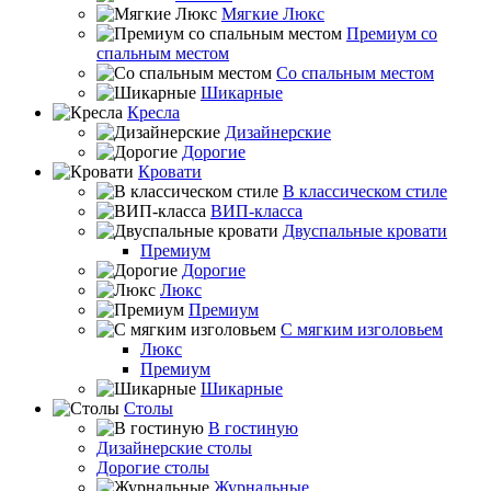
Мягкие Люкс
Премиум со
спальным местом
Со спальным местом
Шикарные
Кресла
Дизайнерские
Дорогие
Кровати
В классическом стиле
ВИП-класса
Двуспальные кровати
Премиум
Дорогие
Люкс
Премиум
С мягким изголовьем
Люкс
Премиум
Шикарные
Столы
В гостиную
Дизайнерские столы
Дорогие столы
Журнальные