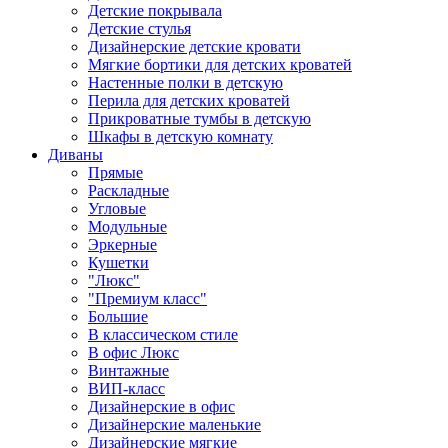
Детские покрывала
Детские стулья
Дизайнерские детские кровати
Мягкие бортики для детских кроватей
Настенные полки в детскую
Перила для детских кроватей
Прикроватные тумбы в детскую
Шкафы в детскую комнату
Диваны
Прямые
Раскладные
Угловые
Модульные
Эркерные
Кушетки
"Люкс"
"Премиум класс"
Большие
В классическом стиле
В офис Люкс
Винтажные
ВИП-класс
Дизайнерские в офис
Дизайнерские маленькие
Дизайнерские мягкие