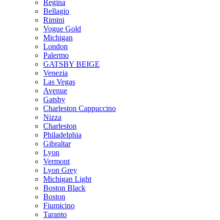
Regina
Bellagio
Rimini
Vogue Gold
Michigan
London
Palermo
GATSBY BEIGE
Venezia
Las Vegas
Avenue
Gatsby
Charleston Cappuccino
Nizza
Charleston
Philadelphia
Gibraltar
Lyon
Vermont
Lyon Grey
Michigan Light
Boston Black
Boston
Fiumicino
Taranto