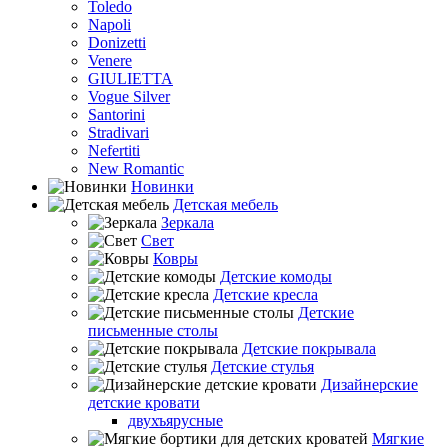
Toledo
Napoli
Donizetti
Venere
GIULIETTA
Vogue Silver
Santorini
Stradivari
Nefertiti
New Romantic
Новинки
Детская мебель
Зеркала
Свет
Ковры
Детские комоды
Детские кресла
Детские
письменные столы
Детские покрывала
Детские стулья
Дизайнерские
детские кровати
двухъярусные
Мягкие