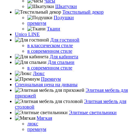
Часы
Шкатулки
Текстильный декор
Подушки
премиум
Ткани
Unico LINE
Для гостиной
в классическом стиле
в современном стиле
Для кабинета
Для спальни
в современном стиле
Люкс
Премиум
Специальная цена на диваны
Элитная мебель для
прихожей
Элитная мебель для
столовой
Элитные светильники
Мягкая
люкс
премиум