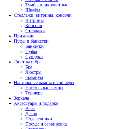
Тумбы прикроватные
Шкафы
Стеллажи, витрины, консоли
Витрины
Консоли
Стеллажи
Прихожие
Пуфы и банкетки
Банкетки
Пуфы
Сундуки
Люстры и бра
Бра
Люстры
премиум
Настольные лампы и торшеры
Настольные лампы
Торшеры
Зеркала
Аксессуары и подарки
Вазы
Декор
Подсвечники
Посуда и сервировка