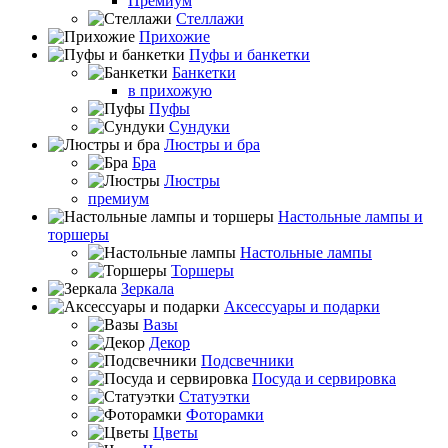
Премиум
Стеллажи
Прихожие
Пуфы и банкетки
Банкетки
в прихожую
Пуфы
Сундуки
Люстры и бра
Бра
Люстры
премиум
Настольные лампы и
торшеры
Настольные лампы
Торшеры
Зеркала
Аксессуары и подарки
Вазы
Декор
Подсвечники
Посуда и сервировка
Статуэтки
Фоторамки
Цветы