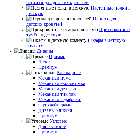
бортики для детских кроватей
Настенные полки в
детскую
Перила для
детских кроватей
Прикроватные
тумбы в детскую
Шкафы в детскую
комнату
Диваны
Прямые
Люкс
Премиум
Раскладные
Механизм пума
Механизм еврокнижка
Механизм дельфин
Механизм тик-так
Механизм седафлекс
С реклайнерами
Диваны-книжки
Премиум
Угловые
Для гостиной
Премиум