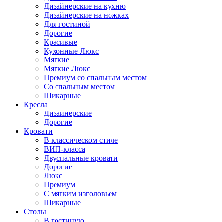
Дизайнерские на кухню
Дизайнерские на ножках
Для гостиной
Дорогие
Красивые
Кухонные Люкс
Мягкие
Мягкие Люкс
Премиум со спальным местом
Со спальным местом
Шикарные
Кресла
Дизайнерские
Дорогие
Кровати
В классическом стиле
ВИП-класса
Двуспальные кровати
Дорогие
Люкс
Премиум
С мягким изголовьем
Шикарные
Столы
В гостиную