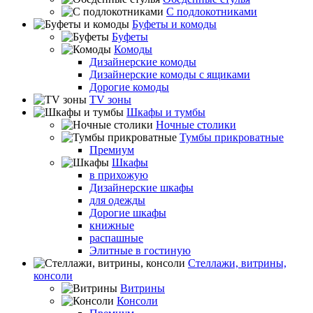
С подлокотниками
Буфеты и комоды
Буфеты
Комоды
Дизайнерские комоды
Дизайнерские комоды с ящиками
Дорогие комоды
TV зоны
Шкафы и тумбы
Ночные столики
Тумбы прикроватные
Премиум
Шкафы
в прихожую
Дизайнерские шкафы
для одежды
Дорогие шкафы
книжные
распашные
Элитные в гостиную
Стеллажи, витрины,
консоли
Витрины
Консоли