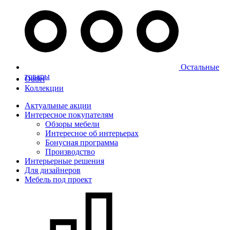
Остальные
товары
Outlet
Коллекции
Актуальные акции
Интересное покупателям
Обзоры мебели
Интересное об интерьерах
Бонусная программа
Производство
Интерьерные решения
Для дизайнеров
Мебель под проект