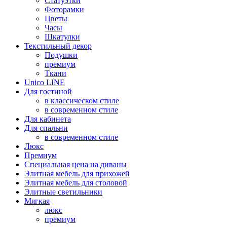
Статуэтки
Фоторамки
Цветы
Часы
Шкатулки
Текстильный декор
Подушки
премиум
Ткани
Unico LINE
Для гостиной
в классическом стиле
в современном стиле
Для кабинета
Для спальни
в современном стиле
Люкс
Премиум
Специальная цена на диваны
Элитная мебель для прихожей
Элитная мебель для столовой
Элитные светильники
Мягкая
люкс
премиум