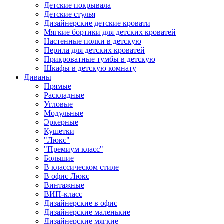
Детские покрывала
Детские стулья
Дизайнерские детские кровати
Мягкие бортики для детских кроватей
Настенные полки в детскую
Перила для детских кроватей
Прикроватные тумбы в детскую
Шкафы в детскую комнату
Диваны
Прямые
Раскладные
Угловые
Модульные
Эркерные
Кушетки
"Люкс"
"Премиум класс"
Большие
В классическом стиле
В офис Люкс
Винтажные
ВИП-класс
Дизайнерские в офис
Дизайнерские маленькие
Дизайнерские мягкие