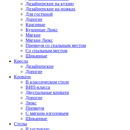
Дизайнерские на кухню
Дизайнерские на ножках
Для гостиной
Дорогие
Красивые
Кухонные Люкс
Мягкие
Мягкие Люкс
Премиум со спальным местом
Со спальным местом
Шикарные
Кресла
Дизайнерские
Дорогие
Кровати
В классическом стиле
ВИП-класса
Двуспальные кровати
Дорогие
Люкс
Премиум
С мягким изголовьем
Шикарные
Столы
В гостиную