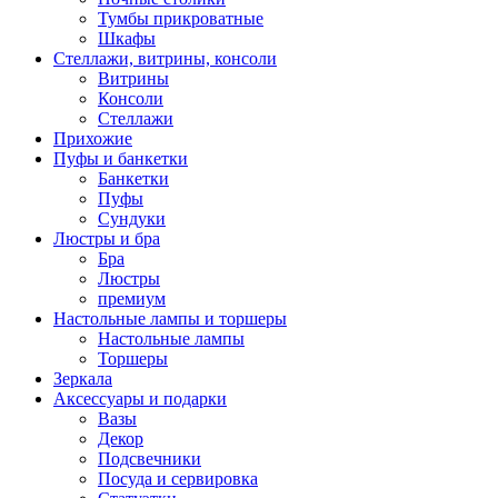
Тумбы прикроватные
Шкафы
Стеллажи, витрины, консоли
Витрины
Консоли
Стеллажи
Прихожие
Пуфы и банкетки
Банкетки
Пуфы
Сундуки
Люстры и бра
Бра
Люстры
премиум
Настольные лампы и торшеры
Настольные лампы
Торшеры
Зеркала
Аксессуары и подарки
Вазы
Декор
Подсвечники
Посуда и сервировка