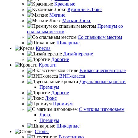
Красивые
Кухонные Люкс
Мягкие
Мягкие Люкс
Премиум со
спальным местом
Со спальным местом
Шикарные
Кресла
Дизайнерские
Дорогие
Кровати
В классическом стиле
ВИП-класса
Двуспальные кровати
Премиум
Дорогие
Люкс
Премиум
С мягким изголовьем
Люкс
Премиум
Шикарные
Столы
В гостиную