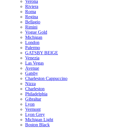
Verona
Riviera
Roma
Regina
Bellagio
Rimini
Vogue Gold
Michigan
London
Palermo
GATSBY BEIGE
Venezia
Las Vegas
Avenue
Gatsby
Charleston Cappuccino
Nizza
Charleston
Philadelphia
Gibraltar
Lyon
Vermont
Lyon Grey
Michigan Light
Boston Black