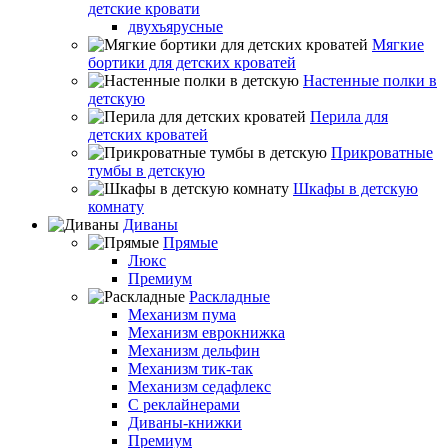
детские кровати
двухъярусные
Мягкие
бортики для детских кроватей
Настенные полки в
детскую
Перила для
детских кроватей
Прикроватные
тумбы в детскую
Шкафы в детскую
комнату
Диваны
Прямые
Люкс
Премиум
Раскладные
Механизм пума
Механизм еврокнижка
Механизм дельфин
Механизм тик-так
Механизм седафлекс
С реклайнерами
Диваны-книжки
Премиум