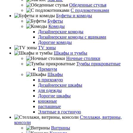
Обеденные стулья
С подлокотниками
Буфеты и комоды
Буфеты
Комоды
Дизайнерские комоды
Дизайнерские комоды с ящиками
Дорогие комоды
TV зоны
Шкафы и тумбы
Ночные столики
Тумбы прикроватные
Премиум
Шкафы
в прихожую
Дизайнерские шкафы
для одежды
Дорогие шкафы
книжные
распашные
Элитные в гостиную
Стеллажи, витрины,
консоли
Витрины