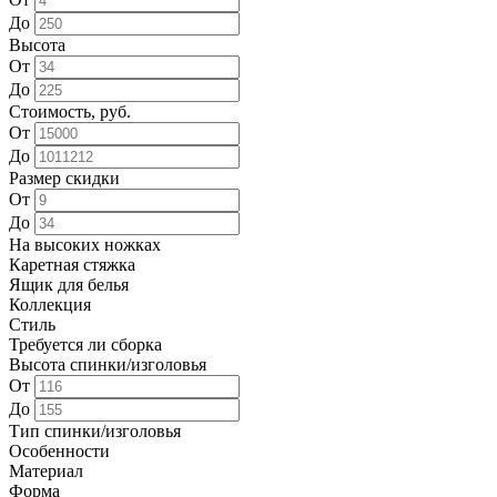
До
Высота
От
До
Стоимость, руб.
От
До
Размер скидки
От
До
На высоких ножках
Каретная стяжка
Ящик для белья
Коллекция
Стиль
Требуется ли сборка
Высота спинки/изголовья
От
До
Тип спинки/изголовья
Особенности
Материал
Форма