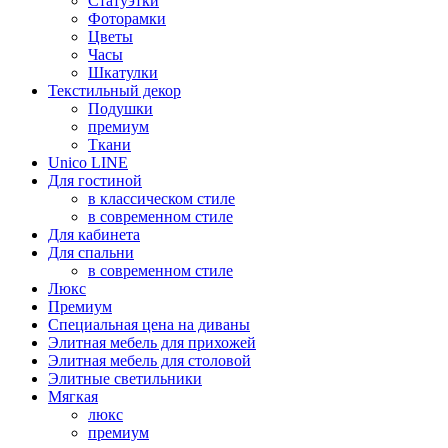
Статуэтки
Фоторамки
Цветы
Часы
Шкатулки
Текстильный декор
Подушки
премиум
Ткани
Unico LINE
Для гостиной
в классическом стиле
в современном стиле
Для кабинета
Для спальни
в современном стиле
Люкс
Премиум
Специальная цена на диваны
Элитная мебель для прихожей
Элитная мебель для столовой
Элитные светильники
Мягкая
люкс
премиум