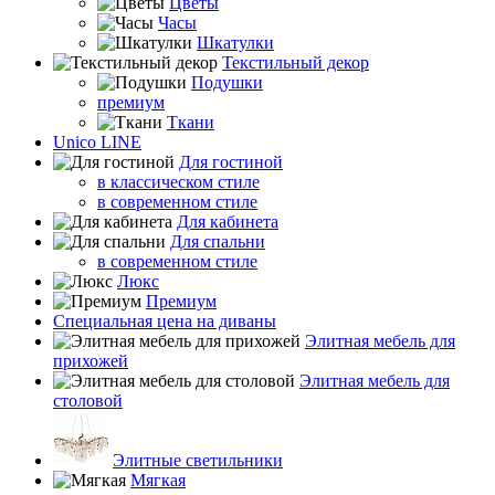
Цветы
Часы
Шкатулки
Текстильный декор
Подушки
премиум
Ткани
Unico LINE
Для гостиной
в классическом стиле
в современном стиле
Для кабинета
Для спальни
в современном стиле
Люкс
Премиум
Специальная цена на диваны
Элитная мебель для
прихожей
Элитная мебель для
столовой
Элитные светильники
Мягкая