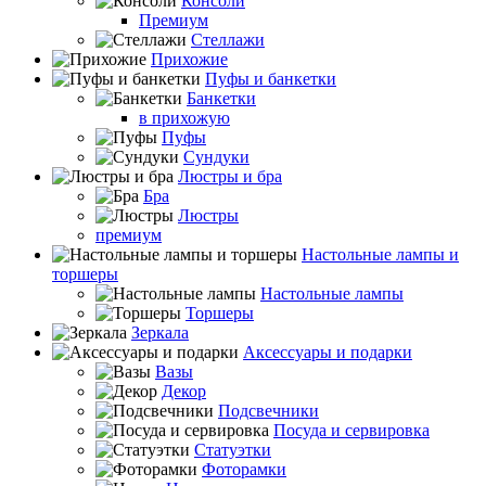
Консоли
Премиум
Стеллажи
Прихожие
Пуфы и банкетки
Банкетки
в прихожую
Пуфы
Сундуки
Люстры и бра
Бра
Люстры
премиум
Настольные лампы и
торшеры
Настольные лампы
Торшеры
Зеркала
Аксессуары и подарки
Вазы
Декор
Подсвечники
Посуда и сервировка
Статуэтки
Фоторамки