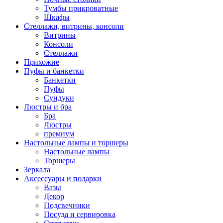
Тумбы прикроватные
Шкафы
Стеллажи, витрины, консоли
Витрины
Консоли
Стеллажи
Прихожие
Пуфы и банкетки
Банкетки
Пуфы
Сундуки
Люстры и бра
Бра
Люстры
премиум
Настольные лампы и торшеры
Настольные лампы
Торшеры
Зеркала
Аксессуары и подарки
Вазы
Декор
Подсвечники
Посуда и сервировка