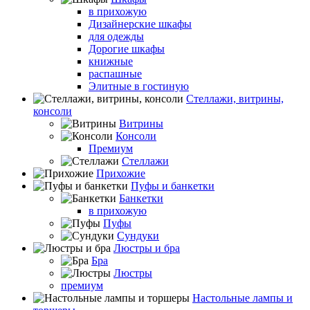
в прихожую
Дизайнерские шкафы
для одежды
Дорогие шкафы
книжные
распашные
Элитные в гостиную
Стеллажи, витрины,
консоли
Витрины
Консоли
Премиум
Стеллажи
Прихожие
Пуфы и банкетки
Банкетки
в прихожую
Пуфы
Сундуки
Люстры и бра
Бра
Люстры
премиум
Настольные лампы и