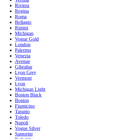
Riviera
Regina
Roma
Bellagio
Rimini
Michigan
Vogue Gold
London
Palermo
Venezia
Avenue
Gibraltar
Lyon Grey
Vermont
Lyon
Michigan Light
Boston Black
Boston
Fiumicino
Taranto
Toledo
Napoli
Vogue Silver
Santorini