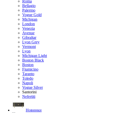
Roma
Bellagio
Palermo
Vogue Gold
Michigan
London
Venezia
Avenue
Gibraltar
Lyon Grey
Vermont
Lyon
Michigan Light
Boston Black
Boston
Fiumicino
Taranto
Toledo
Napoli
Vogue Silver
Santorini
Nefertiti
Новинки