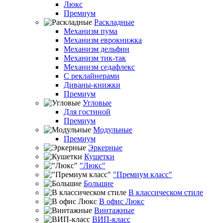
Люкс
Премиум
Раскладные
Механизм пума
Механизм еврокнижка
Механизм дельфин
Механизм тик-так
Механизм седафлекс
С реклайнерами
Диваны-книжки
Премиум
Угловые
Для гостиной
Премиум
Модульные
Премиум
Эркерные
Кушетки
"Люкс"
"Премиум класс"
Большие
В классическом стиле
В офис Люкс
Винтажные
ВИП-класс