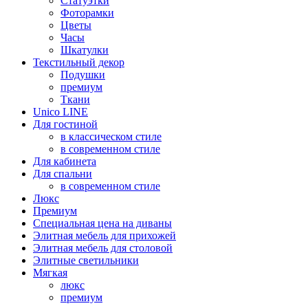
Статуэтки
Фоторамки
Цветы
Часы
Шкатулки
Текстильный декор
Подушки
премиум
Ткани
Unico LINE
Для гостиной
в классическом стиле
в современном стиле
Для кабинета
Для спальни
в современном стиле
Люкс
Премиум
Специальная цена на диваны
Элитная мебель для прихожей
Элитная мебель для столовой
Элитные светильники
Мягкая
люкс
премиум