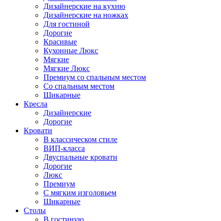
Дизайнерские на кухню
Дизайнерские на ножках
Для гостиной
Дорогие
Красивые
Кухонные Люкс
Мягкие
Мягкие Люкс
Премиум со спальным местом
Со спальным местом
Шикарные
Кресла
Дизайнерские
Дорогие
Кровати
В классическом стиле
ВИП-класса
Двуспальные кровати
Дорогие
Люкс
Премиум
С мягким изголовьем
Шикарные
Столы
В гостиную