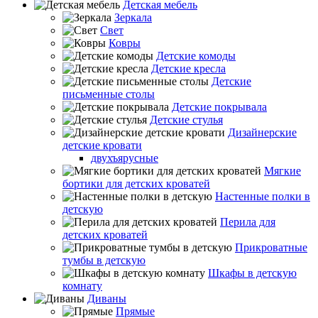
Детская мебель
Зеркала
Свет
Ковры
Детские комоды
Детские кресла
Детские
письменные столы
Детские покрывала
Детские стулья
Дизайнерские
детские кровати
двухъярусные
Мягкие
бортики для детских кроватей
Настенные полки в
детскую
Перила для
детских кроватей
Прикроватные
тумбы в детскую
Шкафы в детскую
комнату
Диваны
Прямые