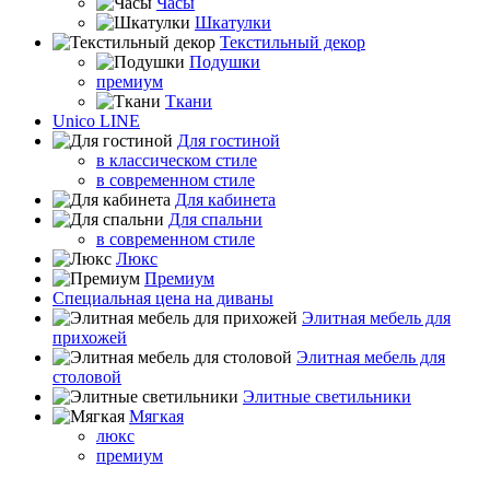
Часы
Шкатулки
Текстильный декор
Подушки
премиум
Ткани
Unico LINE
Для гостиной
в классическом стиле
в современном стиле
Для кабинета
Для спальни
в современном стиле
Люкс
Премиум
Специальная цена на диваны
Элитная мебель для
прихожей
Элитная мебель для
столовой
Элитные светильники
Мягкая
люкс
премиум