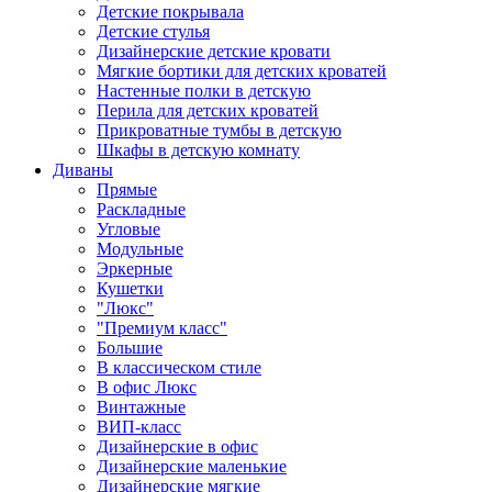
Детские покрывала
Детские стулья
Дизайнерские детские кровати
Мягкие бортики для детских кроватей
Настенные полки в детскую
Перила для детских кроватей
Прикроватные тумбы в детскую
Шкафы в детскую комнату
Диваны
Прямые
Раскладные
Угловые
Модульные
Эркерные
Кушетки
"Люкс"
"Премиум класс"
Большие
В классическом стиле
В офис Люкс
Винтажные
ВИП-класс
Дизайнерские в офис
Дизайнерские маленькие
Дизайнерские мягкие