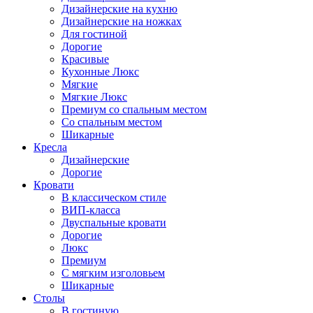
Дизайнерские на кухню
Дизайнерские на ножках
Для гостиной
Дорогие
Красивые
Кухонные Люкс
Мягкие
Мягкие Люкс
Премиум со спальным местом
Со спальным местом
Шикарные
Кресла
Дизайнерские
Дорогие
Кровати
В классическом стиле
ВИП-класса
Двуспальные кровати
Дорогие
Люкс
Премиум
С мягким изголовьем
Шикарные
Столы
В гостиную