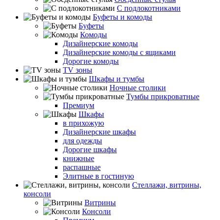
С подлокотниками
Буфеты и комоды
Буфеты
Комоды
Дизайнерские комоды
Дизайнерские комоды с ящиками
Дорогие комоды
TV зоны
Шкафы и тумбы
Ночные столики
Тумбы прикроватные
Премиум
Шкафы
в прихожую
Дизайнерские шкафы
для одежды
Дорогие шкафы
книжные
распашные
Элитные в гостиную
Стеллажи, витрины,
консоли
Витрины
Консоли