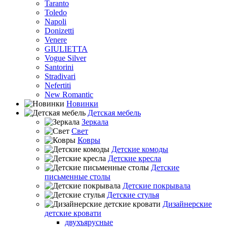
Taranto
Toledo
Napoli
Donizetti
Venere
GIULIETTA
Vogue Silver
Santorini
Stradivari
Nefertiti
New Romantic
Новинки
Детская мебель
Зеркала
Свет
Ковры
Детские комоды
Детские кресла
Детские
письменные столы
Детские покрывала
Детские стулья
Дизайнерские
детские кровати
двухъярусные