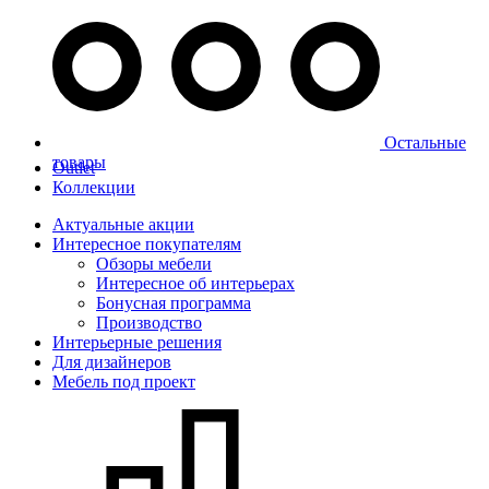
Остальные
товары
Outlet
Коллекции
Актуальные акции
Интересное покупателям
Обзоры мебели
Интересное об интерьерах
Бонусная программа
Производство
Интерьерные решения
Для дизайнеров
Мебель под проект