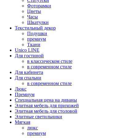
Статуэтки
Фоторамки
Цветы
Часы
Шкатулки
Текстильный декор
Подушки
премиум
Ткани
Unico LINE
Для гостиной
в классическом стиле
в современном стиле
Для кабинета
Для спальни
в современном стиле
Люкс
Премиум
Специальная цена на диваны
Элитная мебель для прихожей
Элитная мебель для столовой
Элитные светильники
Мягкая
люкс
премиум