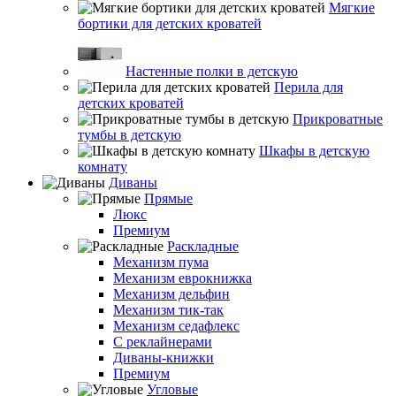
Мягкие
бортики для детских кроватей
Настенные полки в детскую
Перила для
детских кроватей
Прикроватные
тумбы в детскую
Шкафы в детскую
комнату
Диваны
Прямые
Люкс
Премиум
Раскладные
Механизм пума
Механизм еврокнижка
Механизм дельфин
Механизм тик-так
Механизм седафлекс
С реклайнерами
Диваны-книжки
Премиум
Угловые