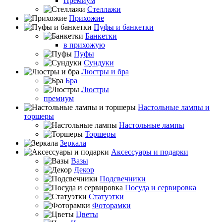
Премиум
Стеллажи
Прихожие
Пуфы и банкетки
Банкетки
в прихожую
Пуфы
Сундуки
Люстры и бра
Бра
Люстры
премиум
Настольные лампы и
торшеры
Настольные лампы
Торшеры
Зеркала
Аксессуары и подарки
Вазы
Декор
Подсвечники
Посуда и сервировка
Статуэтки
Фоторамки
Цветы