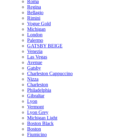
Roma
Regina
Bellagio
Rimini
Vogue Gold
Michigan
London
Palermo
GATSBY BEIGE
Venezia
Las Vegas
Avenue
Gatsby
Charleston Cappuccino
Nizza
Charleston
Philadelphia
Gibraltar
Lyon
Vermont
Lyon Grey
Michigan Light
Boston Black
Boston
Fiumicino