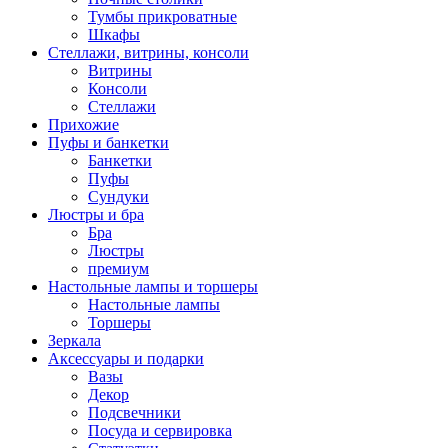
Тумбы прикроватные
Шкафы
Стеллажи, витрины, консоли
Витрины
Консоли
Стеллажи
Прихожие
Пуфы и банкетки
Банкетки
Пуфы
Сундуки
Люстры и бра
Бра
Люстры
премиум
Настольные лампы и торшеры
Настольные лампы
Торшеры
Зеркала
Аксессуары и подарки
Вазы
Декор
Подсвечники
Посуда и сервировка