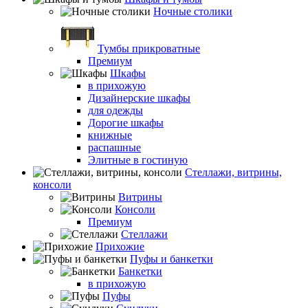
Ночные столики
Тумбы прикроватные
Премиум
Шкафы
в прихожую
Дизайнерские шкафы
для одежды
Дорогие шкафы
книжные
распашные
Элитные в гостиную
Стеллажи, витрины,
консоли
Витрины
Консоли
Премиум
Стеллажи
Прихожие
Пуфы и банкетки
Банкетки
в прихожую
Пуфы