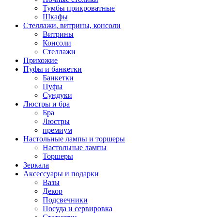
Тумбы прикроватные
Шкафы
Стеллажи, витрины, консоли
Витрины
Консоли
Стеллажи
Прихожие
Пуфы и банкетки
Банкетки
Пуфы
Сундуки
Люстры и бра
Бра
Люстры
премиум
Настольные лампы и торшеры
Настольные лампы
Торшеры
Зеркала
Аксессуары и подарки
Вазы
Декор
Подсвечники
Посуда и сервировка