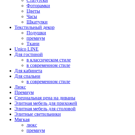
Статуэтки
Фоторамки
Цветы
Часы
Шкатулки
Текстильный декор
Подушки
премиум
Ткани
Unico LINE
Для гостиной
в классическом стиле
в современном стиле
Для кабинета
Для спальни
в современном стиле
Люкс
Премиум
Специальная цена на диваны
Элитная мебель для прихожей
Элитная мебель для столовой
Элитные светильники
Мягкая
люкс
премиум