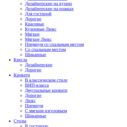
Дизайнерские на кухню
Дизайнерские на ножках
Для гостиной
Дорогие
Красивые
Кухонные Люкс
Мягкие
Мягкие Люкс
Премиум со спальным местом
Со спальным местом
Шикарные
Кресла
Дизайнерские
Дорогие
Кровати
В классическом стиле
ВИП-класса
Двуспальные кровати
Дорогие
Люкс
Премиум
С мягким изголовьем
Шикарные
Столы
В гостиную