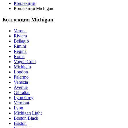
Коллекции
Коллекция Michigan
Коллекция Michigan
Verona
Riviera
Bellagio
Rimini
Regina
Roma
Vogue Gold
Michigan
London
Palermo
Venezia
Avenue
Gibraltar
Lyon Grey
Vermont
Lyon
Michigan Light
Boston Black
Boston