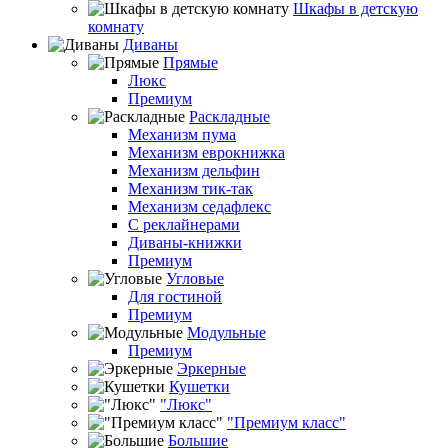
Шкафы в детскую
комнату
Диваны
Прямые
Люкс
Премиум
Раскладные
Механизм пума
Механизм еврокнижка
Механизм дельфин
Механизм тик-так
Механизм седафлекс
С реклайнерами
Диваны-книжки
Премиум
Угловые
Для гостиной
Премиум
Модульные
Премиум
Эркерные
Кушетки
"Люкс"
"Премиум класс"
Большие