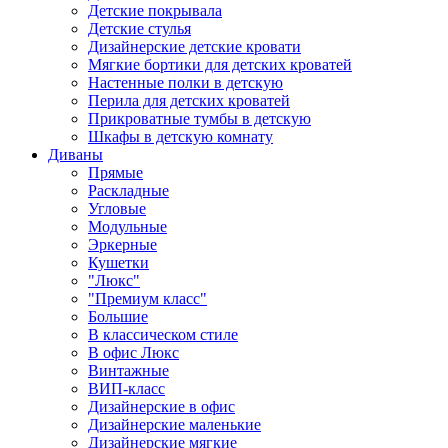
Детские покрывала
Детские стулья
Дизайнерские детские кровати
Мягкие бортики для детских кроватей
Настенные полки в детскую
Перила для детских кроватей
Прикроватные тумбы в детскую
Шкафы в детскую комнату
Диваны
Прямые
Раскладные
Угловые
Модульные
Эркерные
Кушетки
"Люкс"
"Премиум класс"
Большие
В классическом стиле
В офис Люкс
Винтажные
ВИП-класс
Дизайнерские в офис
Дизайнерские маленькие
Дизайнерские мягкие