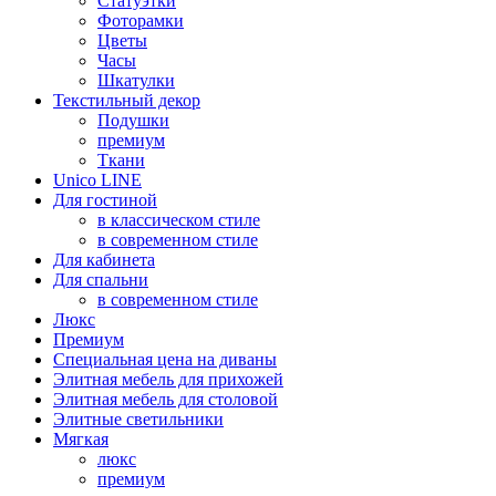
Статуэтки
Фоторамки
Цветы
Часы
Шкатулки
Текстильный декор
Подушки
премиум
Ткани
Unico LINE
Для гостиной
в классическом стиле
в современном стиле
Для кабинета
Для спальни
в современном стиле
Люкс
Премиум
Специальная цена на диваны
Элитная мебель для прихожей
Элитная мебель для столовой
Элитные светильники
Мягкая
люкс
премиум