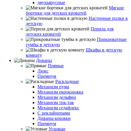
двухъярусные
Мягкие
бортики для детских кроватей
Настенные полки в
детскую
Перила для
детских кроватей
Прикроватные
тумбы в детскую
Шкафы в детскую
комнату
Диваны
Прямые
Люкс
Премиум
Раскладные
Механизм пума
Механизм еврокнижка
Механизм дельфин
Механизм тик-так
Механизм седафлекс
С реклайнерами
Диваны-книжки
Премиум
Угловые