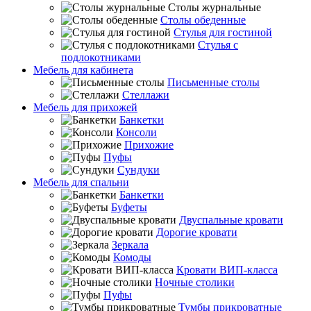
Столы журнальные
Столы обеденные
Стулья для гостиной
Стулья с
подлокотниками
Мебель для кабинета
Письменные столы
Стеллажи
Мебель для прихожей
Банкетки
Консоли
Прихожие
Пуфы
Сундуки
Мебель для спальни
Банкетки
Буфеты
Двуспальные кровати
Дорогие кровати
Зеркала
Комоды
Кровати ВИП-класса
Ночные столики
Пуфы
Тумбы прикроватные