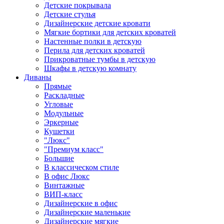
Детские покрывала
Детские стулья
Дизайнерские детские кровати
Мягкие бортики для детских кроватей
Настенные полки в детскую
Перила для детских кроватей
Прикроватные тумбы в детскую
Шкафы в детскую комнату
Диваны
Прямые
Раскладные
Угловые
Модульные
Эркерные
Кушетки
"Люкс"
"Премиум класс"
Большие
В классическом стиле
В офис Люкс
Винтажные
ВИП-класс
Дизайнерские в офис
Дизайнерские маленькие
Дизайнерские мягкие