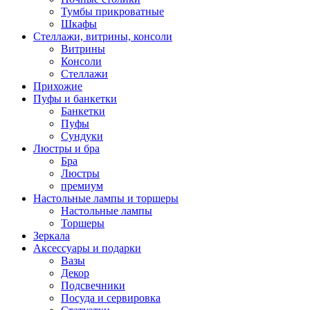
Тумбы прикроватные
Шкафы
Стеллажи, витрины, консоли
Витрины
Консоли
Стеллажи
Прихожие
Пуфы и банкетки
Банкетки
Пуфы
Сундуки
Люстры и бра
Бра
Люстры
премиум
Настольные лампы и торшеры
Настольные лампы
Торшеры
Зеркала
Аксессуары и подарки
Вазы
Декор
Подсвечники
Посуда и сервировка