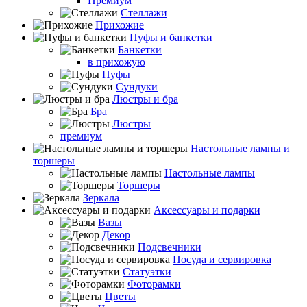
Премиум
Стеллажи
Прихожие
Пуфы и банкетки
Банкетки
в прихожую
Пуфы
Сундуки
Люстры и бра
Бра
Люстры
премиум
Настольные лампы и
торшеры
Настольные лампы
Торшеры
Зеркала
Аксессуары и подарки
Вазы
Декор
Подсвечники
Посуда и сервировка
Статуэтки
Фоторамки
Цветы