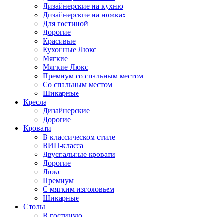
Дизайнерские на кухню
Дизайнерские на ножках
Для гостиной
Дорогие
Красивые
Кухонные Люкс
Мягкие
Мягкие Люкс
Премиум со спальным местом
Со спальным местом
Шикарные
Кресла
Дизайнерские
Дорогие
Кровати
В классическом стиле
ВИП-класса
Двуспальные кровати
Дорогие
Люкс
Премиум
С мягким изголовьем
Шикарные
Столы
В гостиную