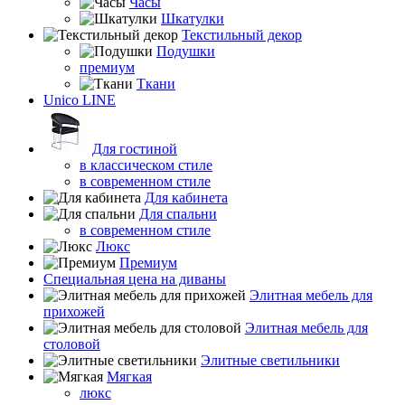
Часы
Шкатулки
Текстильный декор
Подушки
премиум
Ткани
Unico LINE
Для гостиной
в классическом стиле
в современном стиле
Для кабинета
Для спальни
в современном стиле
Люкс
Премиум
Специальная цена на диваны
Элитная мебель для
прихожей
Элитная мебель для
столовой
Элитные светильники
Мягкая
люкс