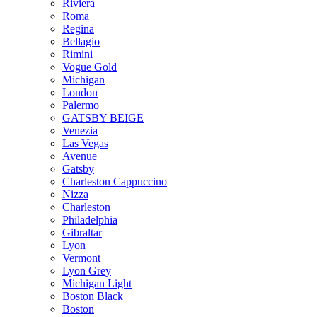
Riviera
Roma
Regina
Bellagio
Rimini
Vogue Gold
Michigan
London
Palermo
GATSBY BEIGE
Venezia
Las Vegas
Avenue
Gatsby
Charleston Cappuccino
Nizza
Charleston
Philadelphia
Gibraltar
Lyon
Vermont
Lyon Grey
Michigan Light
Boston Black
Boston