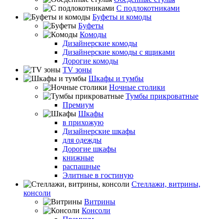
С подлокотниками
Буфеты и комоды
Буфеты
Комоды
Дизайнерские комоды
Дизайнерские комоды с ящиками
Дорогие комоды
TV зоны
Шкафы и тумбы
Ночные столики
Тумбы прикроватные
Премиум
Шкафы
в прихожую
Дизайнерские шкафы
для одежды
Дорогие шкафы
книжные
распашные
Элитные в гостиную
Стеллажи, витрины,
консоли
Витрины
Консоли