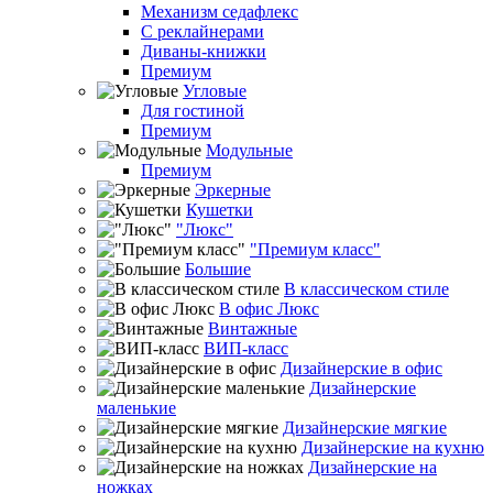
Механизм седафлекс
С реклайнерами
Диваны-книжки
Премиум
Угловые
Для гостиной
Премиум
Модульные
Премиум
Эркерные
Кушетки
"Люкс"
"Премиум класс"
Большие
В классическом стиле
В офис Люкс
Винтажные
ВИП-класс
Дизайнерские в офис
Дизайнерские
маленькие
Дизайнерские мягкие
Дизайнерские на кухню
Дизайнерские на
ножках