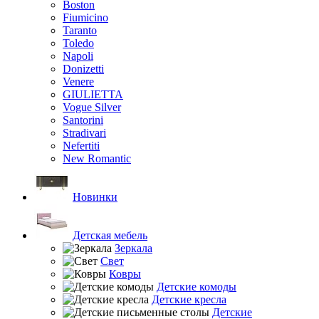
Boston
Fiumicino
Taranto
Toledo
Napoli
Donizetti
Venere
GIULIETTA
Vogue Silver
Santorini
Stradivari
Nefertiti
New Romantic
Новинки
Детская мебель
Зеркала
Свет
Ковры
Детские комоды
Детские кресла
Детские