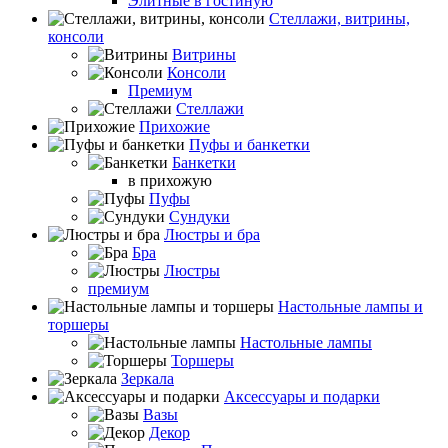
Элитные в гостиную
Стеллажи, витрины,
консоли
Витрины
Консоли
Премиум
Стеллажи
Прихожие
Пуфы и банкетки
Банкетки
в прихожую
Пуфы
Сундуки
Люстры и бра
Бра
Люстры
премиум
Настольные лампы и
торшеры
Настольные лампы
Торшеры
Зеркала
Аксессуары и подарки
Вазы
Декор