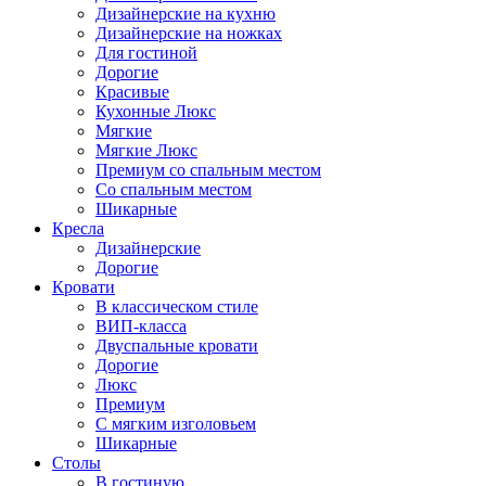
Дизайнерские на кухню
Дизайнерские на ножках
Для гостиной
Дорогие
Красивые
Кухонные Люкс
Мягкие
Мягкие Люкс
Премиум со спальным местом
Со спальным местом
Шикарные
Кресла
Дизайнерские
Дорогие
Кровати
В классическом стиле
ВИП-класса
Двуспальные кровати
Дорогие
Люкс
Премиум
С мягким изголовьем
Шикарные
Столы
В гостиную