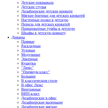
Детские покрывала
Детские стулья
Дизайнерские детские кровати
Мягкие бортики для детских кроватей
Настенные полки в детскую
Перила для детских кроватей
Прикроватные тумбы в детскую
Шкафы в детскую комнату
Диваны
Прямые
Раскладные
Угловые
Модульные
Эркерные
Кушетки
"Люкс"
"Премиум класс"
Большие
В классическом стиле
В офис Люкс
Винтажные
ВИП-класс
Дизайнерские в офис
Дизайнерские маленькие
Дизайнерские мягкие