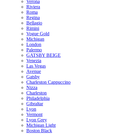
Verona
Riviera
Roma
Regina
Bellagio
Rimini
Vogue Gold
Michigan
London
Palermo
GATSBY BEIGE
Venezia
Las Vegas
Avenue
Gatsby
Charleston Cappuccino
Nizza
Charleston
Philadelphia
Gibraltar
Lyon
Vermont
Lyon Grey
Michigan Light
Boston Black