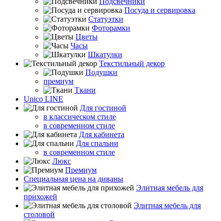
Подсвечники
Посуда и сервировка
Статуэтки
Фоторамки
Цветы
Часы
Шкатулки
Текстильный декор
Подушки
премиум
Ткани
Unico LINE
Для гостиной
в классическом стиле
в современном стиле
Для кабинета
Для спальни
в современном стиле
Люкс
Премиум
Специальная цена на диваны
Элитная мебель для
прихожей
Элитная мебель для
столовой