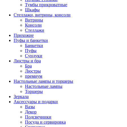
Тумбы прикроватные
Шкафы
Стеллажи, витрины, консоли
Витрины
Консоли
Стеллажи
Прихожие
Пуфы и банкетки
Банкетки
Пуфы
Сундуки
Люстры и бра
Бра
Люстры
премиум
Настольные лампы и торшеры
Настольные лампы
Торшеры
Зеркала
Аксессуары и подарки
Вазы
Декор
Подсвечники
Посуда и сервировка