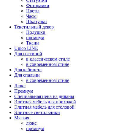
Статуэтки
Фоторамки
Цветы
Часы
Шкатулки
Текстильный декор
Подушки
премиум
Ткани
Unico LINE
Для гостиной
в классическом стиле
в современном стиле
Для кабинета
Для спальни
в современном стиле
Люкс
Премиум
Специальная цена на диваны
Элитная мебель для прихожей
Элитная мебель для столовой
Элитные светильники
Мягкая
люкс
премиум