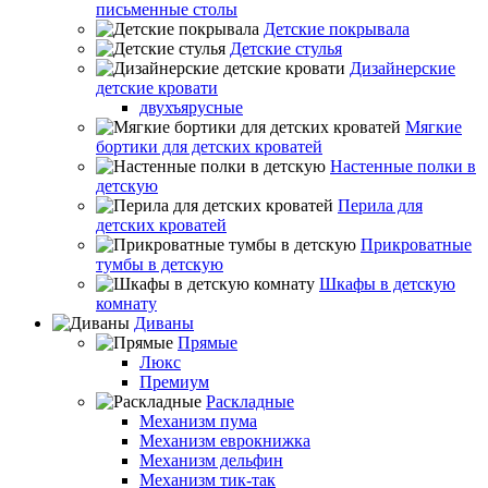
письменные столы
Детские покрывала
Детские стулья
Дизайнерские
детские кровати
двухъярусные
Мягкие
бортики для детских кроватей
Настенные полки в
детскую
Перила для
детских кроватей
Прикроватные
тумбы в детскую
Шкафы в детскую
комнату
Диваны
Прямые
Люкс
Премиум
Раскладные
Механизм пума
Механизм еврокнижка
Механизм дельфин
Механизм тик-так