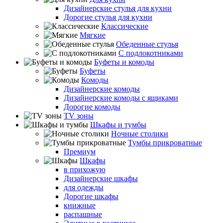
Дизайнерские стулья для кухни
Дорогие стулья для кухни
Классические
Мягкие
Обеденные стулья
С подлокотниками
Буфеты и комоды
Буфеты
Комоды
Дизайнерские комоды
Дизайнерские комоды с ящиками
Дорогие комоды
TV зоны
Шкафы и тумбы
Ночные столики
Тумбы прикроватные
Премиум
Шкафы
в прихожую
Дизайнерские шкафы
для одежды
Дорогие шкафы
книжные
распашные