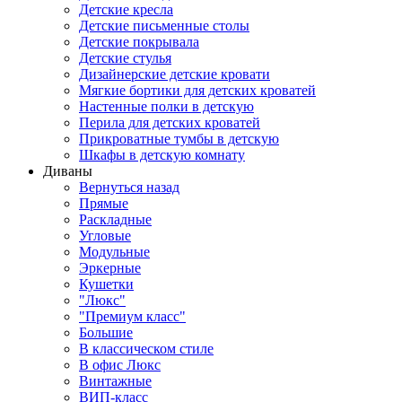
Детские кресла
Детские письменные столы
Детские покрывала
Детские стулья
Дизайнерские детские кровати
Мягкие бортики для детских кроватей
Настенные полки в детскую
Перила для детских кроватей
Прикроватные тумбы в детскую
Шкафы в детскую комнату
Диваны
Вернуться назад
Прямые
Раскладные
Угловые
Модульные
Эркерные
Кушетки
"Люкс"
"Премиум класс"
Большие
В классическом стиле
В офис Люкс
Винтажные
ВИП-класс