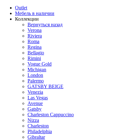
Outlet
Мебель в наличии
Коллекции
Вернуться назад
Verona
Riviera
Roma
Regina
Bellagio
Rimini
Vogue Gold
Michigan
London
Palermo
GATSBY BEIGE
Venezia
Las Vegas
Avenue
Gatsby
Charleston Cappuccino
Nizza
Charleston
Philadelphia
Gibraltar