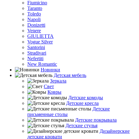
Fiumicino
Taranto
Toledo
Napoli
Donizetti
Venere
GIULIETTA
Vogue Silver
Santorini
Stradivari
Nefertiti
New Romantic
Новинки
Детская мебель
Зеркала
Свет
Ковры
Детские комоды
Детские кресла
Детские
письменные столы
Детские покрывала
Детские стулья
Дизайнерские
детские кровати