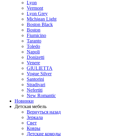
Lyon
Vermont
Lyon Grey
Michigan Light
Boston Black
Boston
Fiumicino
Taranto
Toledo
Napoli
Donizetti
Venere
GIULIETTA
Vogue Silver
Santorini
Stradivari
Nefertiti
New Romantic
Новинки
Детская мебель
Вернуться назад
Зеркала
Свет
Ковры
Детские комоды