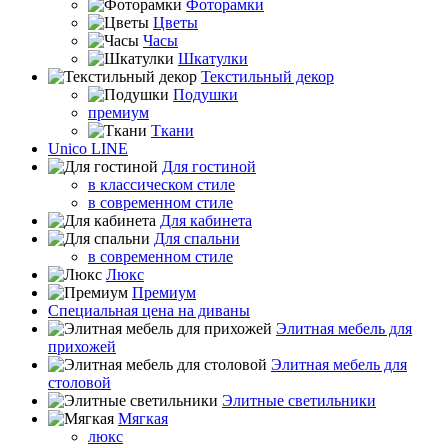
Фоторамки
Цветы
Часы
Шкатулки
Текстильный декор
Подушки
премиум
Ткани
Unico LINE
Для гостиной
в классическом стиле
в современном стиле
Для кабинета
Для спальни
в современном стиле
Люкс
Премиум
Специальная цена на диваны
Элитная мебель для
прихожей
Элитная мебель для
столовой
Элитные светильники
Мягкая
люкс