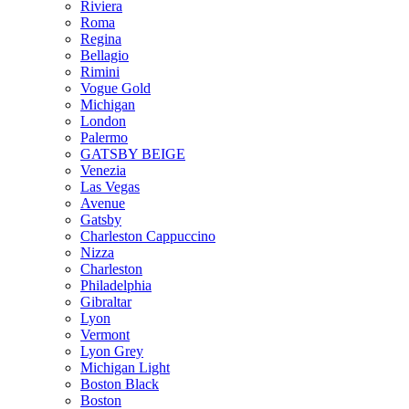
Riviera
Roma
Regina
Bellagio
Rimini
Vogue Gold
Michigan
London
Palermo
GATSBY BEIGE
Venezia
Las Vegas
Avenue
Gatsby
Charleston Cappuccino
Nizza
Charleston
Philadelphia
Gibraltar
Lyon
Vermont
Lyon Grey
Michigan Light
Boston Black
Boston