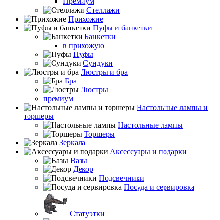
Премиум
Стеллажи
Прихожие
Пуфы и банкетки
Банкетки
в прихожую
Пуфы
Сундуки
Люстры и бра
Бра
Люстры
премиум
Настольные лампы и
торшеры
Настольные лампы
Торшеры
Зеркала
Аксессуары и подарки
Вазы
Декор
Подсвечники
Посуда и сервировка
Статуэтки