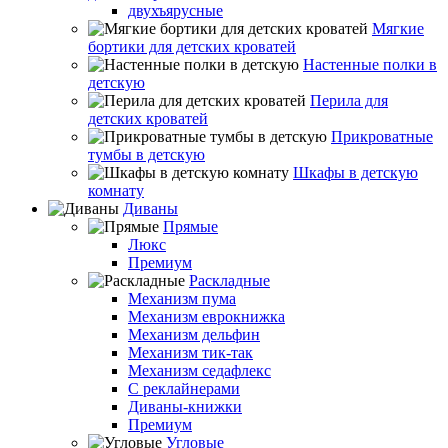
двухъярусные
Мягкие
бортики для детских кроватей
Настенные полки в
детскую
Перила для
детских кроватей
Прикроватные
тумбы в детскую
Шкафы в детскую
комнату
Диваны
Прямые
Люкс
Премиум
Раскладные
Механизм пума
Механизм еврокнижка
Механизм дельфин
Механизм тик-так
Механизм седафлекс
С реклайнерами
Диваны-книжки
Премиум
Угловые