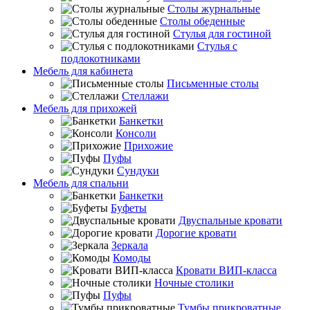
Столы журнальные
Столы обеденные
Стулья для гостиной
Стулья с
подлокотниками
Мебель для кабинета
Письменные столы
Стеллажи
Мебель для прихожей
Банкетки
Консоли
Прихожие
Пуфы
Сундуки
Мебель для спальни
Банкетки
Буфеты
Двуспальные кровати
Дорогие кровати
Зеркала
Комоды
Кровати ВИП-класса
Ночные столики
Пуфы
Тумбы прикроватные