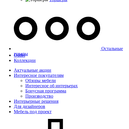
Остальные
товары
Outlet
Коллекции
Актуальные акции
Интересное покупателям
Обзоры мебели
Интересное об интерьерах
Бонусная программа
Производство
Интерьерные решения
Для дизайнеров
Мебель под проект