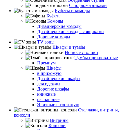
Обеденные стулья
С подлокотниками
Буфеты и комоды
Буфеты
Комоды
Дизайнерские комоды
Дизайнерские комоды с ящиками
Дорогие комоды
TV зоны
Шкафы и тумбы
Ночные столики
Тумбы прикроватные
Премиум
Шкафы
в прихожую
Дизайнерские шкафы
для одежды
Дорогие шкафы
книжные
распашные
Элитные в гостиную
Стеллажи, витрины,
консоли
Витрины
Консоли