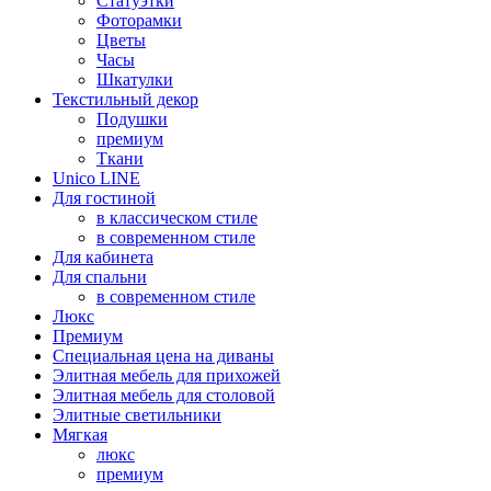
Статуэтки
Фоторамки
Цветы
Часы
Шкатулки
Текстильный декор
Подушки
премиум
Ткани
Unico LINE
Для гостиной
в классическом стиле
в современном стиле
Для кабинета
Для спальни
в современном стиле
Люкс
Премиум
Специальная цена на диваны
Элитная мебель для прихожей
Элитная мебель для столовой
Элитные светильники
Мягкая
люкс
премиум