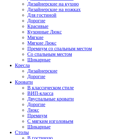
Дизайнерские на кухню
Дизайнерские на ножках
Для гостиной
Дорогие
Красивые
Кухонные Люкс
Мягкие
Мягкие Люкс
Премиум со спальным местом
Со спальным местом
Шикарные
Кресла
Дизайнерские
Дорогие
Кровати
В классическом стиле
ВИП-класса
Двуспальные кровати
Дорогие
Люкс
Премиум
С мягким изголовьем
Шикарные
Столы
В гостиную