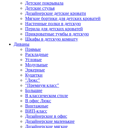
Детские покрывала
Детские стулья
Дизайнерские детские кровати
Мягкие бортики для детских кроватей
Настенные полки в детскую
Перила для детских кроватей
Прикроватные тумбы в детскую
Шкафы в детскую комнату
Диваны
Прямые
Раскладные
Угловые
Модульные
Эркерные
Кушетки
"Люкс"
"Премиум класс"
Большие
В классическом стиле
В офис Люкс
Винтажные
ВИП-класс
Дизайнерские в офис
Дизайнерские маленькие
Дизайнерские мягкие