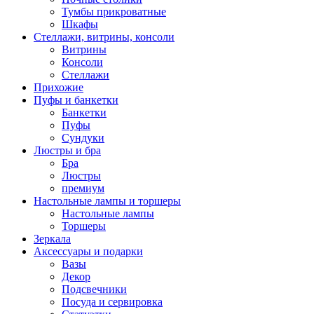
Тумбы прикроватные
Шкафы
Стеллажи, витрины, консоли
Витрины
Консоли
Стеллажи
Прихожие
Пуфы и банкетки
Банкетки
Пуфы
Сундуки
Люстры и бра
Бра
Люстры
премиум
Настольные лампы и торшеры
Настольные лампы
Торшеры
Зеркала
Аксессуары и подарки
Вазы
Декор
Подсвечники
Посуда и сервировка