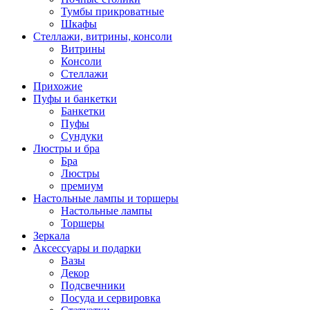
Тумбы прикроватные
Шкафы
Стеллажи, витрины, консоли
Витрины
Консоли
Стеллажи
Прихожие
Пуфы и банкетки
Банкетки
Пуфы
Сундуки
Люстры и бра
Бра
Люстры
премиум
Настольные лампы и торшеры
Настольные лампы
Торшеры
Зеркала
Аксессуары и подарки
Вазы
Декор
Подсвечники
Посуда и сервировка