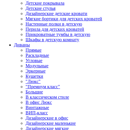
Детские покрывала
Детские стулья
Дизайнерские детские кровати
Мягкие бортики для детских кроватей
Настенные полки в детскую
Перила для детских кроватей
Прикроватные тумбы в детскую
Шкафы в детскую комнату
Диваны
Прямые
Раскладные
Угловые
Модульные
Эркерные
Кушетки
"Люкс"
"Премиум класс"
Большие
В классическом стиле
В офис Люкс
Винтажные
ВИП-класс
Дизайнерские в офис
Дизайнерские маленькие
Дизайнерские мягкие