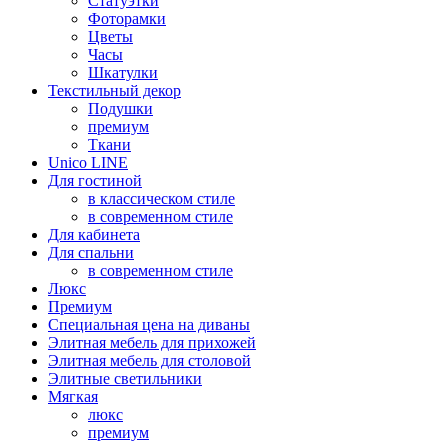
Статуэтки
Фоторамки
Цветы
Часы
Шкатулки
Текстильный декор
Подушки
премиум
Ткани
Unico LINE
Для гостиной
в классическом стиле
в современном стиле
Для кабинета
Для спальни
в современном стиле
Люкс
Премиум
Специальная цена на диваны
Элитная мебель для прихожей
Элитная мебель для столовой
Элитные светильники
Мягкая
люкс
премиум