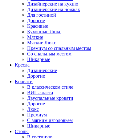
Дизайнерские на кухню
Дизайнерские на ножках
Для гостиной
Дорогие
Красивые
Кухонные Люкс
Мягкие
Мягкие Люкс
Премиум со спальным местом
Со спальным местом
Шикарные
Кресла
Дизайнерские
Дорогие
Кровати
В классическом стиле
ВИП-класса
Двуспальные кровати
Дорогие
Люкс
Премиум
С мягким изголовьем
Шикарные
Столы
В гостиную