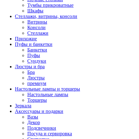
Тумбы прикроватные
Шкафы
Стеллажи, витрины, консоли
Витрины
Консоли
Стеллажи
Прихожие
Пуфы и банкетки
Банкетки
Пуфы
Сундуки
Люстры и бра
Бра
Люстры
премиум
Настольные лампы и торшеры
Настольные лампы
Торшеры
Зеркала
Аксессуары и подарки
Вазы
Декор
Подсвечники
Посуда и сервировка