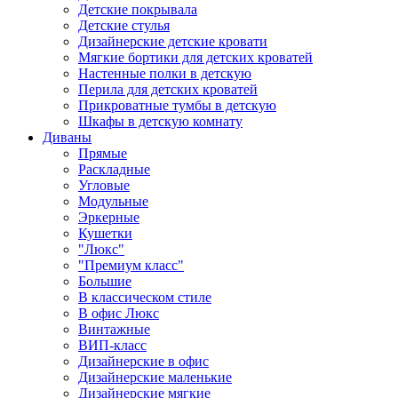
Детские покрывала
Детские стулья
Дизайнерские детские кровати
Мягкие бортики для детских кроватей
Настенные полки в детскую
Перила для детских кроватей
Прикроватные тумбы в детскую
Шкафы в детскую комнату
Диваны
Прямые
Раскладные
Угловые
Модульные
Эркерные
Кушетки
"Люкс"
"Премиум класс"
Большие
В классическом стиле
В офис Люкс
Винтажные
ВИП-класс
Дизайнерские в офис
Дизайнерские маленькие
Дизайнерские мягкие