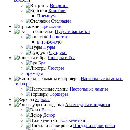
консоли
Витрины
Консоли
Премиум
Стеллажи
Прихожие
Пуфы и банкетки
Банкетки
в прихожую
Пуфы
Сундуки
Люстры и бра
Бра
Люстры
премиум
Настольные лампы и
торшеры
Настольные лампы
Торшеры
Зеркала
Аксессуары и подарки
Вазы
Декор
Подсвечники
Посуда и сервировка