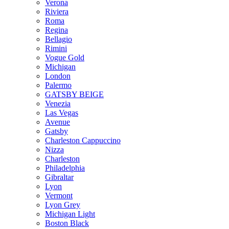
Verona
Riviera
Roma
Regina
Bellagio
Rimini
Vogue Gold
Michigan
London
Palermo
GATSBY BEIGE
Venezia
Las Vegas
Avenue
Gatsby
Charleston Cappuccino
Nizza
Charleston
Philadelphia
Gibraltar
Lyon
Vermont
Lyon Grey
Michigan Light
Boston Black