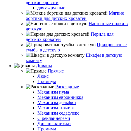
детские кровати
двухъярусные
Мягкие
бортики для детских кроватей
Настенные полки в
детскую
Перила для
детских кроватей
Прикроватные
тумбы в детскую
Шкафы в детскую
комнату
Диваны
Прямые
Люкс
Премиум
Раскладные
Механизм пума
Механизм еврокнижка
Механизм дельфин
Механизм тик-так
Механизм седафлекс
С реклайнерами
Диваны-книжки
Премиум