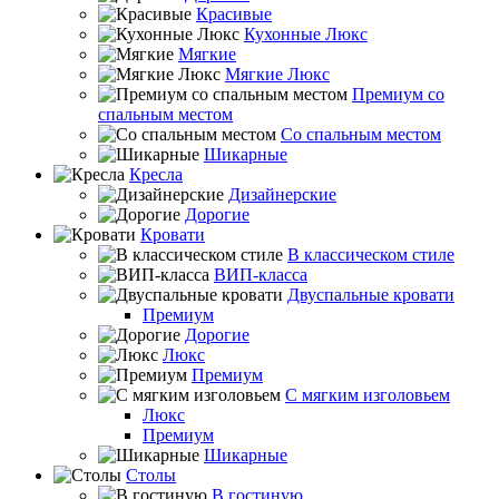
Красивые
Кухонные Люкс
Мягкие
Мягкие Люкс
Премиум со
спальным местом
Со спальным местом
Шикарные
Кресла
Дизайнерские
Дорогие
Кровати
В классическом стиле
ВИП-класса
Двуспальные кровати
Премиум
Дорогие
Люкс
Премиум
С мягким изголовьем
Люкс
Премиум
Шикарные
Столы
В гостиную