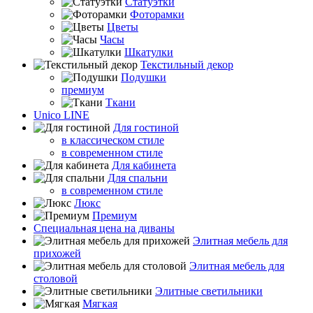
Статуэтки
Фоторамки
Цветы
Часы
Шкатулки
Текстильный декор
Подушки
премиум
Ткани
Unico LINE
Для гостиной
в классическом стиле
в современном стиле
Для кабинета
Для спальни
в современном стиле
Люкс
Премиум
Специальная цена на диваны
Элитная мебель для
прихожей
Элитная мебель для
столовой
Элитные светильники
Мягкая