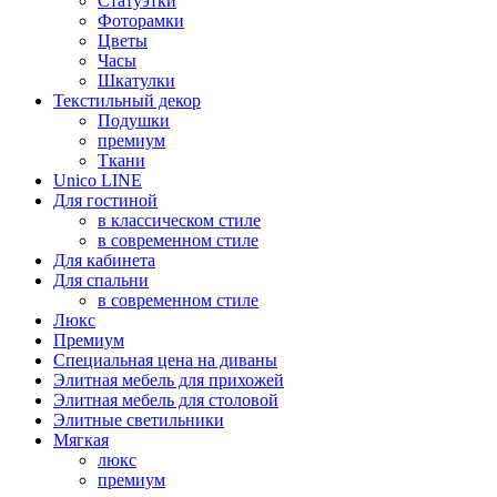
Статуэтки
Фоторамки
Цветы
Часы
Шкатулки
Текстильный декор
Подушки
премиум
Ткани
Unico LINE
Для гостиной
в классическом стиле
в современном стиле
Для кабинета
Для спальни
в современном стиле
Люкс
Премиум
Специальная цена на диваны
Элитная мебель для прихожей
Элитная мебель для столовой
Элитные светильники
Мягкая
люкс
премиум