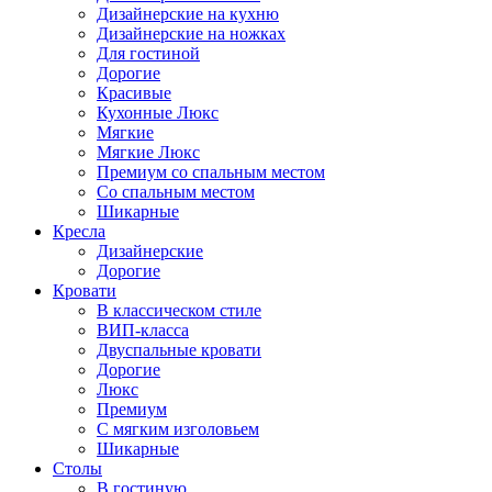
Дизайнерские на кухню
Дизайнерские на ножках
Для гостиной
Дорогие
Красивые
Кухонные Люкс
Мягкие
Мягкие Люкс
Премиум со спальным местом
Со спальным местом
Шикарные
Кресла
Дизайнерские
Дорогие
Кровати
В классическом стиле
ВИП-класса
Двуспальные кровати
Дорогие
Люкс
Премиум
С мягким изголовьем
Шикарные
Столы
В гостиную