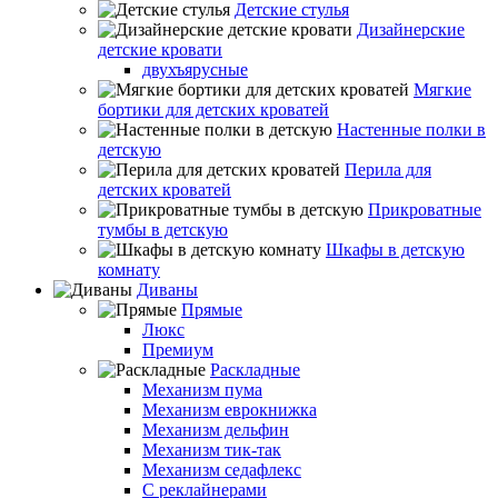
Детские стулья
Дизайнерские
детские кровати
двухъярусные
Мягкие
бортики для детских кроватей
Настенные полки в
детскую
Перила для
детских кроватей
Прикроватные
тумбы в детскую
Шкафы в детскую
комнату
Диваны
Прямые
Люкс
Премиум
Раскладные
Механизм пума
Механизм еврокнижка
Механизм дельфин
Механизм тик-так
Механизм седафлекс
С реклайнерами