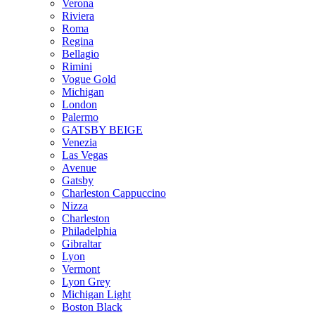
Verona
Riviera
Roma
Regina
Bellagio
Rimini
Vogue Gold
Michigan
London
Palermo
GATSBY BEIGE
Venezia
Las Vegas
Avenue
Gatsby
Charleston Cappuccino
Nizza
Charleston
Philadelphia
Gibraltar
Lyon
Vermont
Lyon Grey
Michigan Light
Boston Black