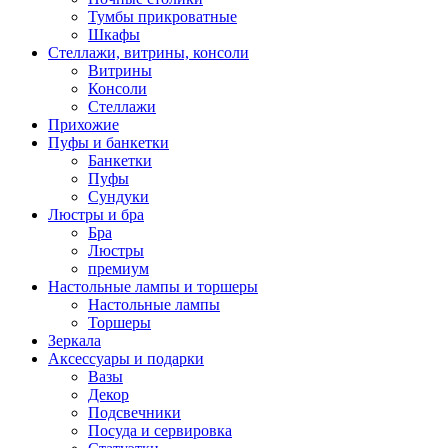
Тумбы прикроватные
Шкафы
Стеллажи, витрины, консоли
Витрины
Консоли
Стеллажи
Прихожие
Пуфы и банкетки
Банкетки
Пуфы
Сундуки
Люстры и бра
Бра
Люстры
премиум
Настольные лампы и торшеры
Настольные лампы
Торшеры
Зеркала
Аксессуары и подарки
Вазы
Декор
Подсвечники
Посуда и сервировка