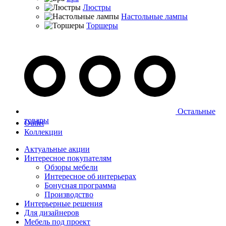
Люстры
Настольные лампы
Торшеры
Остальные
товары
Outlet
Коллекции
Актуальные акции
Интересное покупателям
Обзоры мебели
Интересное об интерьерах
Бонусная программа
Производство
Интерьерные решения
Для дизайнеров
Мебель под проект