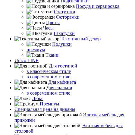
Подсвечники
Посуда и сервировка
Статуэтки
Фоторамки
Цветы
Часы
Шкатулки
Текстильный декор
Подушки
премиум
Ткани
Unico LINE
Для гостиной
в классическом стиле
в современном стиле
Для кабинета
Для спальни
в современном стиле
Люкс
Премиум
Специальная цена на диваны
Элитная мебель для
прихожей
Элитная мебель для
столовой