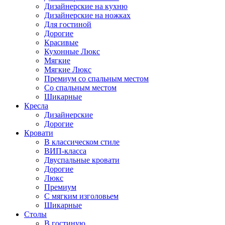
Дизайнерские на кухню
Дизайнерские на ножках
Для гостиной
Дорогие
Красивые
Кухонные Люкс
Мягкие
Мягкие Люкс
Премиум со спальным местом
Со спальным местом
Шикарные
Кресла
Дизайнерские
Дорогие
Кровати
В классическом стиле
ВИП-класса
Двуспальные кровати
Дорогие
Люкс
Премиум
С мягким изголовьем
Шикарные
Столы
В гостиную