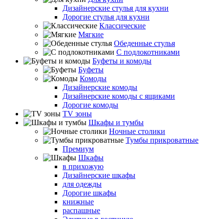
Дизайнерские стулья для кухни
Дорогие стулья для кухни
Классические
Мягкие
Обеденные стулья
С подлокотниками
Буфеты и комоды
Буфеты
Комоды
Дизайнерские комоды
Дизайнерские комоды с ящиками
Дорогие комоды
TV зоны
Шкафы и тумбы
Ночные столики
Тумбы прикроватные
Премиум
Шкафы
в прихожую
Дизайнерские шкафы
для одежды
Дорогие шкафы
книжные
распашные