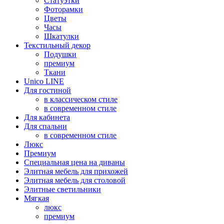
Статуэтки
Фоторамки
Цветы
Часы
Шкатулки
Текстильный декор
Подушки
премиум
Ткани
Unico LINE
Для гостиной
в классическом стиле
в современном стиле
Для кабинета
Для спальни
в современном стиле
Люкс
Премиум
Специальная цена на диваны
Элитная мебель для прихожей
Элитная мебель для столовой
Элитные светильники
Мягкая
люкс
премиум