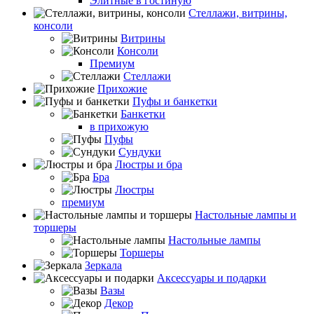
Элитные в гостиную
Стеллажи, витрины,
консоли
Витрины
Консоли
Премиум
Стеллажи
Прихожие
Пуфы и банкетки
Банкетки
в прихожую
Пуфы
Сундуки
Люстры и бра
Бра
Люстры
премиум
Настольные лампы и
торшеры
Настольные лампы
Торшеры
Зеркала
Аксессуары и подарки
Вазы
Декор