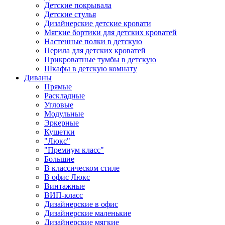
Детские покрывала
Детские стулья
Дизайнерские детские кровати
Мягкие бортики для детских кроватей
Настенные полки в детскую
Перила для детских кроватей
Прикроватные тумбы в детскую
Шкафы в детскую комнату
Диваны
Прямые
Раскладные
Угловые
Модульные
Эркерные
Кушетки
"Люкс"
"Премиум класс"
Большие
В классическом стиле
В офис Люкс
Винтажные
ВИП-класс
Дизайнерские в офис
Дизайнерские маленькие
Дизайнерские мягкие