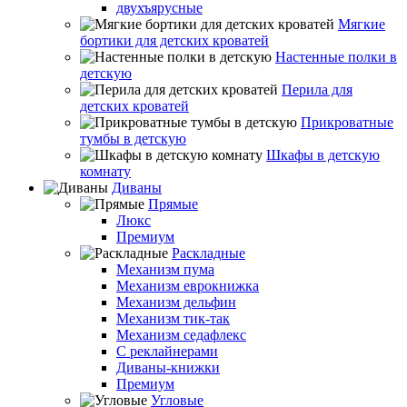
двухъярусные
Мягкие
бортики для детских кроватей
Настенные полки в
детскую
Перила для
детских кроватей
Прикроватные
тумбы в детскую
Шкафы в детскую
комнату
Диваны
Прямые
Люкс
Премиум
Раскладные
Механизм пума
Механизм еврокнижка
Механизм дельфин
Механизм тик-так
Механизм седафлекс
С реклайнерами
Диваны-книжки
Премиум
Угловые