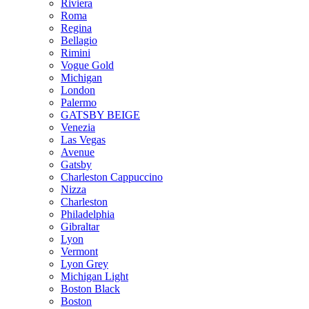
Riviera
Roma
Regina
Bellagio
Rimini
Vogue Gold
Michigan
London
Palermo
GATSBY BEIGE
Venezia
Las Vegas
Avenue
Gatsby
Charleston Cappuccino
Nizza
Charleston
Philadelphia
Gibraltar
Lyon
Vermont
Lyon Grey
Michigan Light
Boston Black
Boston