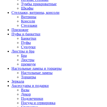
Тумбы прикроватные
Шкафы
Стеллажи, витрины, консоли
Витрины
Консоли
Стеллажи
Прихожие
Пуфы и банкетки
Банкетки
Пуфы
Сундуки
Люстры и бра
Бра
Люстры
премиум
Настольные лампы и торшеры
Настольные лампы
Торшеры
Зеркала
Аксессуары и подарки
Вазы
Декор
Подсвечники
Посуда и сервировка