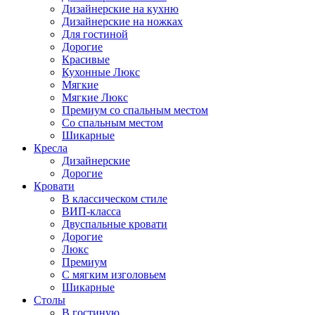
Дизайнерские на кухню
Дизайнерские на ножках
Для гостиной
Дорогие
Красивые
Кухонные Люкс
Мягкие
Мягкие Люкс
Премиум со спальным местом
Со спальным местом
Шикарные
Кресла
Дизайнерские
Дорогие
Кровати
В классическом стиле
ВИП-класса
Двуспальные кровати
Дорогие
Люкс
Премиум
С мягким изголовьем
Шикарные
Столы
В гостиную