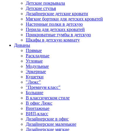
Детские покрывала
Детские стулья
Дизайнерские детские кровати
Мягкие бортики для детских кроватей
Настенные полки в детскую
Перила для детских кроватей
Прикроватные тумбы в детскую
Шкафы в детскую комнату
Диваны
Прямые
Раскладные
Угловые
Модульные
Эркерные
Кушетки
"Люкс"
"Премиум класс"
Большие
В классическом стиле
В офис Люкс
Винтажные
ВИП-класс
Дизайнерские в офис
Дизайнерские маленькие
Дизайнерские мягкие