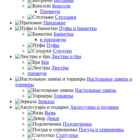
Витрины
Консоли
Премиум
Стеллажи
Прихожие
Пуфы и банкетки
Банкетки
в прихожую
Пуфы
Сундуки
Люстры и бра
Бра
Люстры
премиум
Настольные лампы и
торшеры
Настольные лампы
Торшеры
Зеркала
Аксессуары и подарки
Вазы
Декор
Подсвечники
Посуда и сервировка
Статуэтки