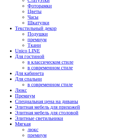
Статуэтки
Фоторамки
Цветы
Часы
Шкатулки
Текстильный декор
Подушки
премиум
Ткани
Unico LINE
Для гостиной
в классическом стиле
в современном стиле
Для кабинета
Для спальни
в современном стиле
Люкс
Премиум
Специальная цена на диваны
Элитная мебель для прихожей
Элитная мебель для столовой
Элитные светильники
Мягкая
люкс
премиум