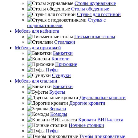
Столы журнальные
Столы обеденные
Стулья для гостиной
Стулья с
подлокотниками
Мебель для кабинета
Письменные столы
Стеллажи
Мебель для прихожей
Банкетки
Консоли
Прихожие
Пуфы
Сундуки
Мебель для спальни
Банкетки
Буфеты
Двуспальные кровати
Дорогие кровати
Зеркала
Комоды
Кровати ВИП-класса
Ночные столики
Пуфы
Тумбы прикроватные