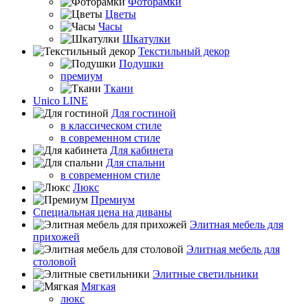
Фоторамки
Цветы
Часы
Шкатулки
Текстильный декор
Подушки
премиум
Ткани
Unico LINE
Для гостиной
в классическом стиле
в современном стиле
Для кабинета
Для спальни
в современном стиле
Люкс
Премиум
Специальная цена на диваны
Элитная мебель для
прихожей
Элитная мебель для
столовой
Элитные светильники
Мягкая
люкс