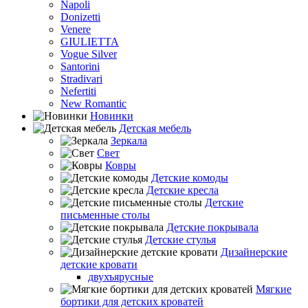
Napoli
Donizetti
Venere
GIULIETTA
Vogue Silver
Santorini
Stradivari
Nefertiti
New Romantic
Новинки
Детская мебель
Зеркала
Свет
Ковры
Детские комоды
Детские кресла
Детские
письменные столы
Детские покрывала
Детские стулья
Дизайнерские
детские кровати
двухъярусные
Мягкие
бортики для детских кроватей