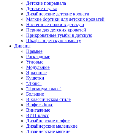
Детские покрывала
Детские стулья
Дизайнерские детские кровати
Мягкие бортики для детских кроватей
Настенные полки в детскую
Перила для детских кроватей
Прикроватные тумбы в детскую
Шкафы в детскую комнату
Диваны
Прямые
Раскладные
Угловые
Модульные
Эркерные
Кушетки
"Люкс"
"Премиум класс"
Большие
В классическом стиле
В офис Люкс
Винтажные
ВИП-класс
Дизайнерские в офис
Дизайнерские маленькие
Дизайнерские мягкие