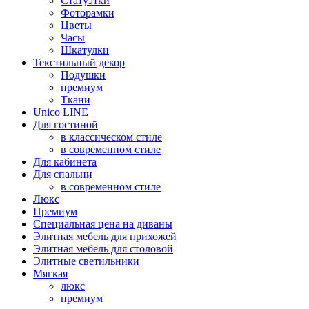
Статуэтки
Фоторамки
Цветы
Часы
Шкатулки
Текстильный декор
Подушки
премиум
Ткани
Unico LINE
Для гостиной
в классическом стиле
в современном стиле
Для кабинета
Для спальни
в современном стиле
Люкс
Премиум
Специальная цена на диваны
Элитная мебель для прихожей
Элитная мебель для столовой
Элитные светильники
Мягкая
люкс
премиум