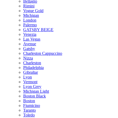
Bellagio
Rimini
Vogue Gold
Michigan
London
Palermo
GATSBY BEIGE
Venezia
Las Vegas
Avenue
Gatsby
Charleston Cappuccino
Nizza
Charleston
Philadelphia
Gibraltar
Lyon
Vermont
Lyon Grey
Michigan Light
Boston Black
Boston
Fiumicino
Taranto
Toledo