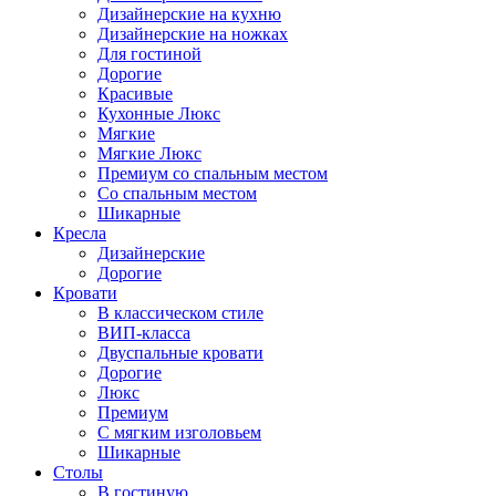
Дизайнерские на кухню
Дизайнерские на ножках
Для гостиной
Дорогие
Красивые
Кухонные Люкс
Мягкие
Мягкие Люкс
Премиум со спальным местом
Со спальным местом
Шикарные
Кресла
Дизайнерские
Дорогие
Кровати
В классическом стиле
ВИП-класса
Двуспальные кровати
Дорогие
Люкс
Премиум
С мягким изголовьем
Шикарные
Столы
В гостиную