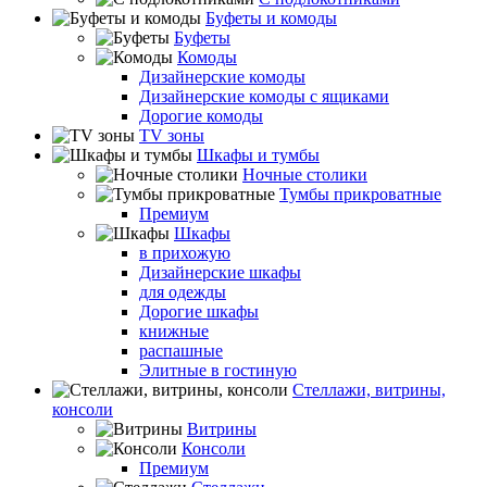
Буфеты и комоды
Буфеты
Комоды
Дизайнерские комоды
Дизайнерские комоды с ящиками
Дорогие комоды
TV зоны
Шкафы и тумбы
Ночные столики
Тумбы прикроватные
Премиум
Шкафы
в прихожую
Дизайнерские шкафы
для одежды
Дорогие шкафы
книжные
распашные
Элитные в гостиную
Стеллажи, витрины,
консоли
Витрины
Консоли
Премиум