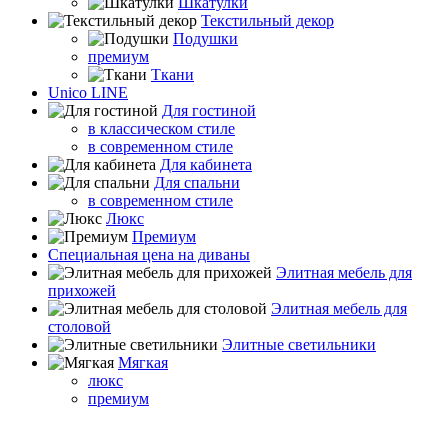
Шкатулки
Текстильный декор
Подушки
премиум
Ткани
Unico LINE
Для гостиной
в классическом стиле
в современном стиле
Для кабинета
Для спальни
в современном стиле
Люкс
Премиум
Специальная цена на диваны
Элитная мебель для
прихожей
Элитная мебель для
столовой
Элитные светильники
Мягкая
люкс
премиум