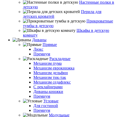
Настенные полки в
детскую
Перила для
детских кроватей
Прикроватные
тумбы в детскую
Шкафы в детскую
комнату
Диваны
Прямые
Люкс
Премиум
Раскладные
Механизм пума
Механизм еврокнижка
Механизм дельфин
Механизм тик-так
Механизм седафлекс
С реклайнерами
Диваны-книжки
Премиум
Угловые
Для гостиной
Премиум
Модульные