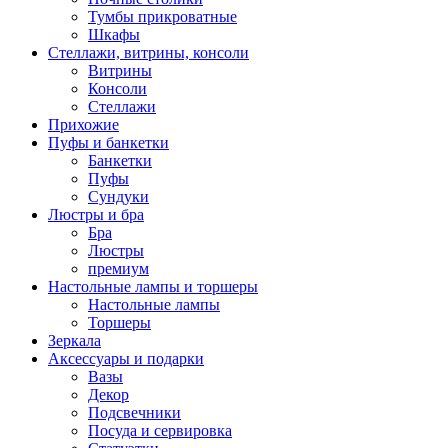
Тумбы прикроватные
Шкафы
Стеллажи, витрины, консоли
Витрины
Консоли
Стеллажи
Прихожие
Пуфы и банкетки
Банкетки
Пуфы
Сундуки
Люстры и бра
Бра
Люстры
премиум
Настольные лампы и торшеры
Настольные лампы
Торшеры
Зеркала
Аксессуары и подарки
Вазы
Декор
Подсвечники
Посуда и сервировка