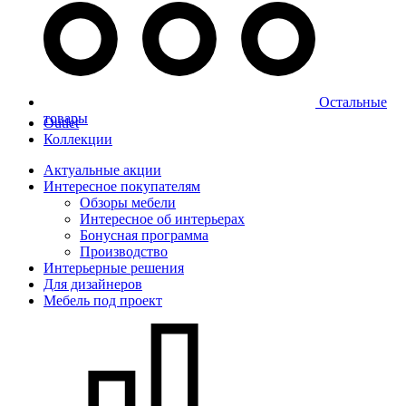
Остальные
товары
Outlet
Коллекции
Актуальные акции
Интересное покупателям
Обзоры мебели
Интересное об интерьерах
Бонусная программа
Производство
Интерьерные решения
Для дизайнеров
Мебель под проект