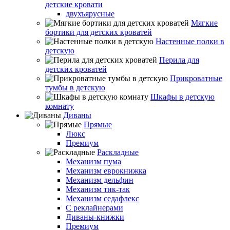
детские кровати
двухъярусные
Мягкие
бортики для детских кроватей
Настенные полки в
детскую
Перила для
детских кроватей
Прикроватные
тумбы в детскую
Шкафы в детскую
комнату
Диваны
Прямые
Люкс
Премиум
Раскладные
Механизм пума
Механизм еврокнижка
Механизм дельфин
Механизм тик-так
Механизм седафлекс
С реклайнерами
Диваны-книжки
Премиум