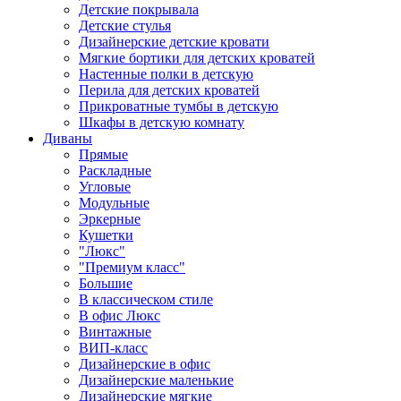
Детские покрывала
Детские стулья
Дизайнерские детские кровати
Мягкие бортики для детских кроватей
Настенные полки в детскую
Перила для детских кроватей
Прикроватные тумбы в детскую
Шкафы в детскую комнату
Диваны
Прямые
Раскладные
Угловые
Модульные
Эркерные
Кушетки
"Люкс"
"Премиум класс"
Большие
В классическом стиле
В офис Люкс
Винтажные
ВИП-класс
Дизайнерские в офис
Дизайнерские маленькие
Дизайнерские мягкие