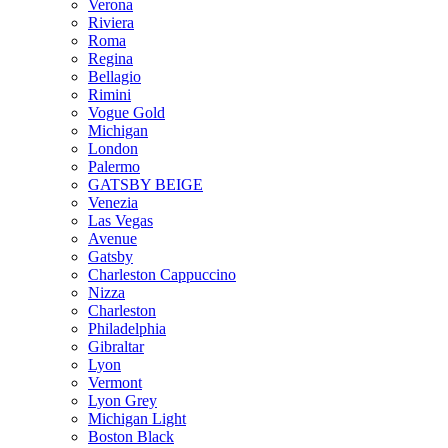
Verona
Riviera
Roma
Regina
Bellagio
Rimini
Vogue Gold
Michigan
London
Palermo
GATSBY BEIGE
Venezia
Las Vegas
Avenue
Gatsby
Charleston Cappuccino
Nizza
Charleston
Philadelphia
Gibraltar
Lyon
Vermont
Lyon Grey
Michigan Light
Boston Black