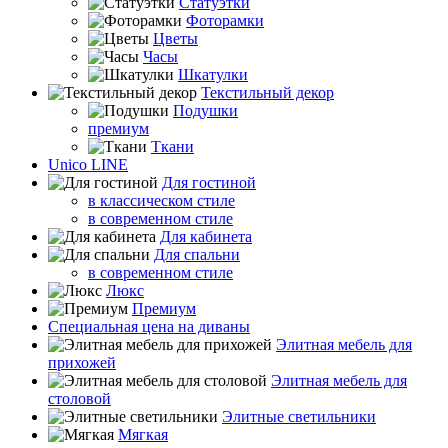
Статуэтки
Фоторамки
Цветы
Часы
Шкатулки
Текстильный декор
Подушки
премиум
Ткани
Unico LINE
Для гостиной
в классическом стиле
в современном стиле
Для кабинета
Для спальни
в современном стиле
Люкс
Премиум
Специальная цена на диваны
Элитная мебель для
прихожей
Элитная мебель для
столовой
Элитные светильники
Мягкая