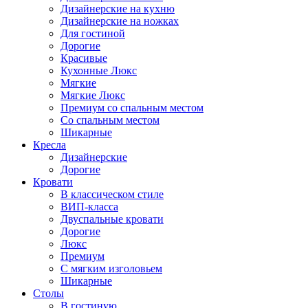
Дизайнерские на кухню
Дизайнерские на ножках
Для гостиной
Дорогие
Красивые
Кухонные Люкс
Мягкие
Мягкие Люкс
Премиум со спальным местом
Со спальным местом
Шикарные
Кресла
Дизайнерские
Дорогие
Кровати
В классическом стиле
ВИП-класса
Двуспальные кровати
Дорогие
Люкс
Премиум
С мягким изголовьем
Шикарные
Столы
В гостиную