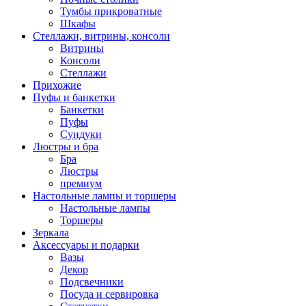
Тумбы прикроватные
Шкафы
Стеллажи, витрины, консоли
Витрины
Консоли
Стеллажи
Прихожие
Пуфы и банкетки
Банкетки
Пуфы
Сундуки
Люстры и бра
Бра
Люстры
премиум
Настольные лампы и торшеры
Настольные лампы
Торшеры
Зеркала
Аксессуары и подарки
Вазы
Декор
Подсвечники
Посуда и сервировка