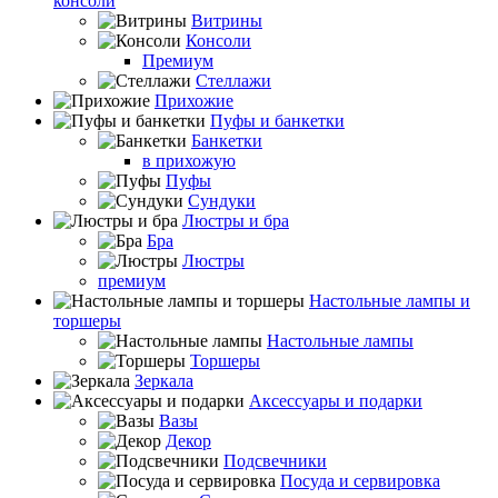
консоли
Витрины
Консоли
Премиум
Стеллажи
Прихожие
Пуфы и банкетки
Банкетки
в прихожую
Пуфы
Сундуки
Люстры и бра
Бра
Люстры
премиум
Настольные лампы и
торшеры
Настольные лампы
Торшеры
Зеркала
Аксессуары и подарки
Вазы
Декор
Подсвечники
Посуда и сервировка