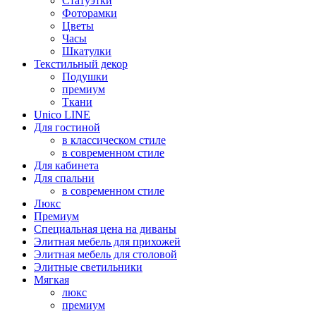
Статуэтки
Фоторамки
Цветы
Часы
Шкатулки
Текстильный декор
Подушки
премиум
Ткани
Unico LINE
Для гостиной
в классическом стиле
в современном стиле
Для кабинета
Для спальни
в современном стиле
Люкс
Премиум
Специальная цена на диваны
Элитная мебель для прихожей
Элитная мебель для столовой
Элитные светильники
Мягкая
люкс
премиум