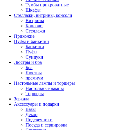
Тумбы прикроватные
Шкафы
Стеллажи, витрины, консоли
Витрины
Консоли
Стеллажи
Прихожие
Пуфы и банкетки
Банкетки
Пуфы
Сундуки
Люстры и бра
Бра
Люстры
премиум
Настольные лампы и торшеры
Настольные лампы
Торшеры
Зеркала
Аксессуары и подарки
Вазы
Декор
Подсвечники
Посуда и сервировка