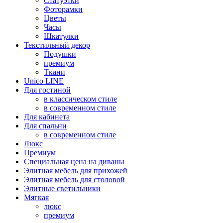
Статуэтки
Фоторамки
Цветы
Часы
Шкатулки
Текстильный декор
Подушки
премиум
Ткани
Unico LINE
Для гостиной
в классическом стиле
в современном стиле
Для кабинета
Для спальни
в современном стиле
Люкс
Премиум
Специальная цена на диваны
Элитная мебель для прихожей
Элитная мебель для столовой
Элитные светильники
Мягкая
люкс
премиум