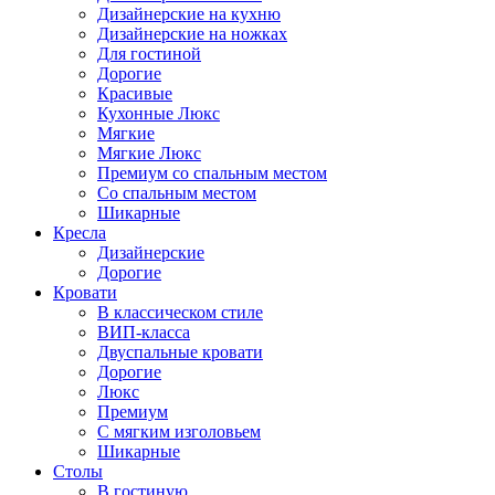
Дизайнерские на кухню
Дизайнерские на ножках
Для гостиной
Дорогие
Красивые
Кухонные Люкс
Мягкие
Мягкие Люкс
Премиум со спальным местом
Со спальным местом
Шикарные
Кресла
Дизайнерские
Дорогие
Кровати
В классическом стиле
ВИП-класса
Двуспальные кровати
Дорогие
Люкс
Премиум
С мягким изголовьем
Шикарные
Столы
В гостиную