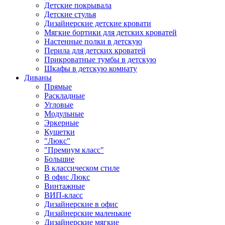
Детские покрывала
Детские стулья
Дизайнерские детские кровати
Мягкие бортики для детских кроватей
Настенные полки в детскую
Перила для детских кроватей
Прикроватные тумбы в детскую
Шкафы в детскую комнату
Диваны
Прямые
Раскладные
Угловые
Модульные
Эркерные
Кушетки
"Люкс"
"Премиум класс"
Большие
В классическом стиле
В офис Люкс
Винтажные
ВИП-класс
Дизайнерские в офис
Дизайнерские маленькие
Дизайнерские мягкие