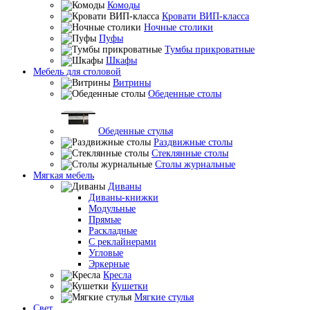
Комоды
Кровати ВИП-класса
Ночные столики
Пуфы
Тумбы прикроватные
Шкафы
Мебель для столовой
Витрины
Обеденные столы
Обеденные стулья
Раздвижные столы
Стеклянные столы
Столы журнальные
Мягкая мебель
Диваны
Диваны-книжки
Модульные
Прямые
Раскладные
С реклайнерами
Угловые
Эркерные
Кресла
Кушетки
Мягкие стулья
Свет