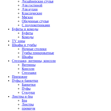
Дизайнерские стулья
Для гостиной
Для кухни
Классические
Мягкие
Обеденные стулья
С подлокотниками
Буфеты и комоды
Буфеты
Комоды
TV зоны
Шкафы и тумбы
Ночные столики
Тумбы прикроватные
Шкафы
Стеллажи, витрины, консоли
Витрины
Консоли
Стеллажи
Прихожие
Пуфы и банкетки
Банкетки
Пуфы
Сундуки
Люстры и бра
Бра
Люстры
премиум