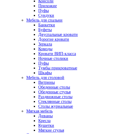
Консоли
Прихожие
Пуфы
Сундуки
Мебель для спальни
Банкетки
Буфеты
Двуспальные кровати
Дорогие кровати
Зеркала
Комоды
Кровати ВИП-класса
Ночные столики
Пуфы
Тумбы прикроватные
Шкафы
Мебель для столовой
Витрины
Обеденные столы
Обеденные стулья
Раздвижные столы
Стеклянные столы
Столы журнальные
Мягкая мебель
Диваны
Кресла
Кушетки
Мягкие стулья