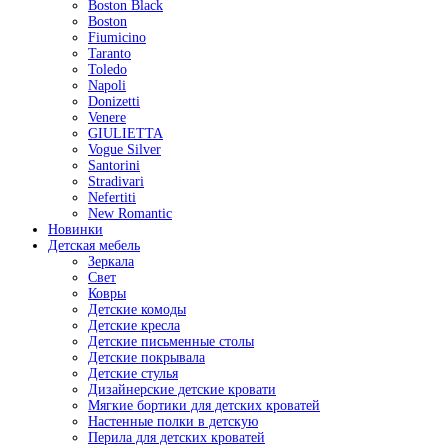
Boston Black
Boston
Fiumicino
Taranto
Toledo
Napoli
Donizetti
Venere
GIULIETTA
Vogue Silver
Santorini
Stradivari
Nefertiti
New Romantic
Новинки
Детская мебель
Зеркала
Свет
Ковры
Детские комоды
Детские кресла
Детские письменные столы
Детские покрывала
Детские стулья
Дизайнерские детские кровати
Мягкие бортики для детских кроватей
Настенные полки в детскую
Перила для детских кроватей