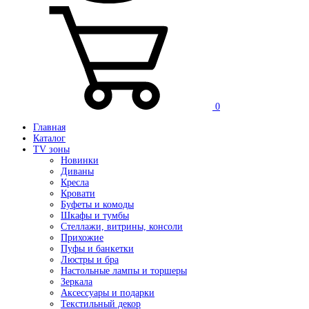
0
Главная
Каталог
TV зоны
Новинки
Диваны
Кресла
Кровати
Буфеты и комоды
Шкафы и тумбы
Стеллажи, витрины, консоли
Прихожие
Пуфы и банкетки
Люстры и бра
Настольные лампы и торшеры
Зеркала
Аксессуары и подарки
Текстильный декор