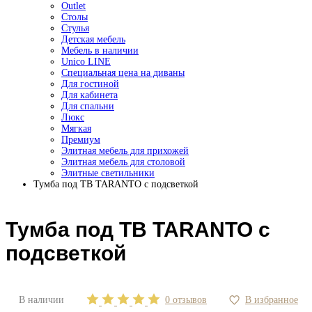
Outlet
Столы
Стулья
Детская мебель
Мебель в наличии
Unico LINE
Специальная цена на диваны
Для гостиной
Для кабинета
Для спальни
Люкс
Мягкая
Премиум
Элитная мебель для прихожей
Элитная мебель для столовой
Элитные светильники
Тумба под ТВ TARANTO с подсветкой
Тумба под ТВ TARANTO с
подсветкой
В наличии
0 отзывов
В избранное