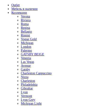
Outlet
Мебель в наличии
Коллекции
Verona
Riviera
Roma
Regina
Bellagio
Rimini
Vogue Gold
Michigan
London
Palermo
GATSBY BEIGE
Venezia
Las Vegas
Avenue
Gatsby
Charleston Cappuccino
Nizza
Charleston
Philadelphia
Gibraltar
Lyon
Vermont
Lyon Grey
Michigan Light