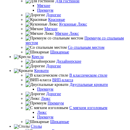
Для гостиной
Мягкие
Премиум
Дорогие
Красивые
Кухонные Люкс
Мягкие
Мягкие Люкс
Премиум со спальным
местом
Со спальным местом
Шикарные
Кресла
Дизайнерские
Дорогие
Кровати
В классическом стиле
ВИП-класса
Двуспальные кровати
Премиум
Дорогие
Люкс
Премиум
С мягким изголовьем
Люкс
Премиум
Шикарные
Столы