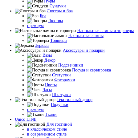
Пуфы
Сундуки
Люстры и бра
Бра
Люстры
премиум
Настольные лампы и торшеры
Настольные лампы
Торшеры
Зеркала
Аксессуары и подарки
Вазы
Декор
Подсвечники
Посуда и сервировка
Статуэтки
Фоторамки
Цветы
Часы
Шкатулки
Текстильный декор
Подушки
премиум
Ткани
Unico LINE
Для гостиной
в классическом стиле
в современном стиле