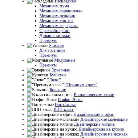
Раскладные
Механизм пума
Механизм еврокнижка
Механизм дельфин
Механизм тик-так
Механизм седафлекс
С реклайнерами
Диваны-книжки
Премиум
Угловые
Для гостиной
Премиум
Модульные
Премиум
Эркерные
Кушетки
"Люкс"
"Премиум класс"
Большие
В классическом стиле
В офис Люкс
Винтажные
ВИП-класс
Дизайнерские в офис
Дизайнерские маленькие
Дизайнерские мягкие
Дизайнерские на кухню
Дизайнерские на ножках