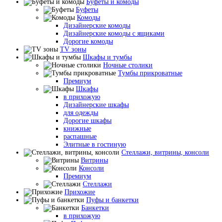
Буфеты и комоды
Буфеты
Комоды
Дизайнерские комоды
Дизайнерские комоды с ящиками
Дорогие комоды
TV зоны
Шкафы и тумбы
Ночные столики
Тумбы прикроватные
Премиум
Шкафы
в прихожую
Дизайнерские шкафы
для одежды
Дорогие шкафы
книжные
распашные
Элитные в гостиную
Стеллажи, витрины, консоли
Витрины
Консоли
Премиум
Стеллажи
Прихожие
Пуфы и банкетки
Банкетки
в прихожую