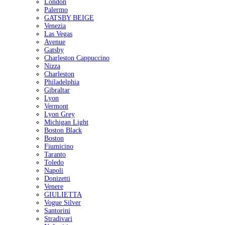
London
Palermo
GATSBY BEIGE
Venezia
Las Vegas
Avenue
Gatsby
Charleston Cappuccino
Nizza
Charleston
Philadelphia
Gibraltar
Lyon
Vermont
Lyon Grey
Michigan Light
Boston Black
Boston
Fiumicino
Taranto
Toledo
Napoli
Donizetti
Venere
GIULIETTA
Vogue Silver
Santorini
Stradivari