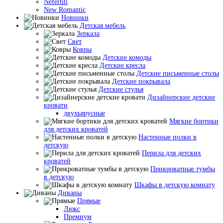
Nefertiti
New Romantic
Новинки
Детская мебель
Зеркала
Свет
Ковры
Детские комоды
Детские кресла
Детские письменные столы
Детские покрывала
Детские стулья
Дизайнерские детские
кровати
двухъярусные
Мягкие бортики
для детских кроватей
Настенные полки в
детскую
Перила для детских
кроватей
Прикроватные тумбы
в детскую
Шкафы в детскую комнату
Диваны
Прямые
Люкс
Премиум