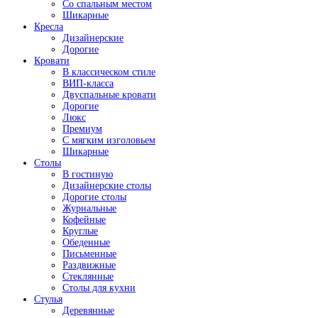
Со спальным местом
Шикарные
Кресла
Дизайнерские
Дорогие
Кровати
В классическом стиле
ВИП-класса
Двуспальные кровати
Дорогие
Люкс
Премиум
С мягким изголовьем
Шикарные
Столы
В гостиную
Дизайнерские столы
Дорогие столы
Журнальные
Кофейные
Круглые
Обеденные
Письменные
Раздвижные
Стеклянные
Столы для кухни
Стулья
Деревянные