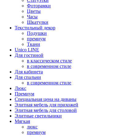
Статуэтки
Фоторамки
Цветы
Часы
Шкатулки
Текстильный декор
Подушки
премиум
Ткани
Unico LINE
Для гостиной
в классическом стиле
в современном стиле
Для кабинета
Для спальни
в современном стиле
Люкс
Премиум
Специальная цена на диваны
Элитная мебель для прихожей
Элитная мебель для столовой
Элитные светильники
Мягкая
люкс
премиум