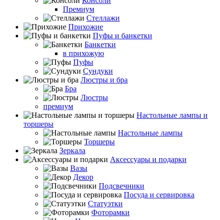
Консоли
Премиум
Стеллажи
Прихожие
Пуфы и банкетки
Банкетки
в прихожую
Пуфы
Сундуки
Люстры и бра
Бра
Люстры
премиум
Настольные лампы и
торшеры
Настольные лампы
Торшеры
Зеркала
Аксессуары и подарки
Вазы
Декор
Подсвечники
Посуда и сервировка
Статуэтки
Фоторамки