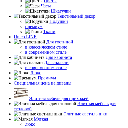
Цветы
Часы
Шкатулки
Текстильный декор
Подушки
премиум
Ткани
Unico LINE
Для гостиной
в классическом стиле
в современном стиле
Для кабинета
Для спальни
в современном стиле
Люкс
Премиум
Специальная цена на диваны
Элитная мебель для прихожей
Элитная мебель для
столовой
Элитные светильники
Мягкая
люкс