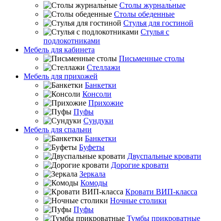
Столы журнальные
Столы обеденные
Стулья для гостиной
Стулья с
подлокотниками
Мебель для кабинета
Письменные столы
Стеллажи
Мебель для прихожей
Банкетки
Консоли
Прихожие
Пуфы
Сундуки
Мебель для спальни
Банкетки
Буфеты
Двуспальные кровати
Дорогие кровати
Зеркала
Комоды
Кровати ВИП-класса
Ночные столики
Пуфы
Тумбы прикроватные