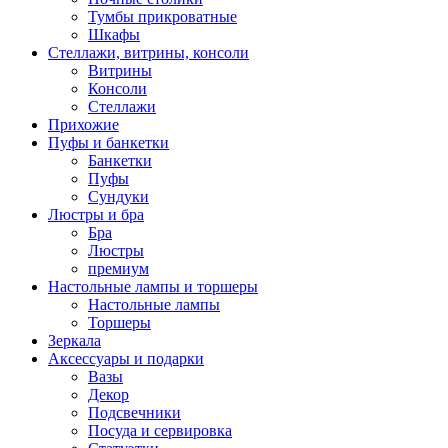
Тумбы прикроватные
Шкафы
Стеллажи, витрины, консоли
Витрины
Консоли
Стеллажи
Прихожие
Пуфы и банкетки
Банкетки
Пуфы
Сундуки
Люстры и бра
Бра
Люстры
премиум
Настольные лампы и торшеры
Настольные лампы
Торшеры
Зеркала
Аксессуары и подарки
Вазы
Декор
Подсвечники
Посуда и сервировка