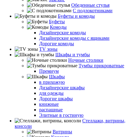
Обеденные стулья
С подлокотниками
Буфеты и комоды
Буфеты
Комоды
Дизайнерские комоды
Дизайнерские комоды с ящиками
Дорогие комоды
TV зоны
Шкафы и тумбы
Ночные столики
Тумбы прикроватные
Премиум
Шкафы
в прихожую
Дизайнерские шкафы
для одежды
Дорогие шкафы
книжные
распашные
Элитные в гостиную
Стеллажи, витрины,
консоли
Витрины