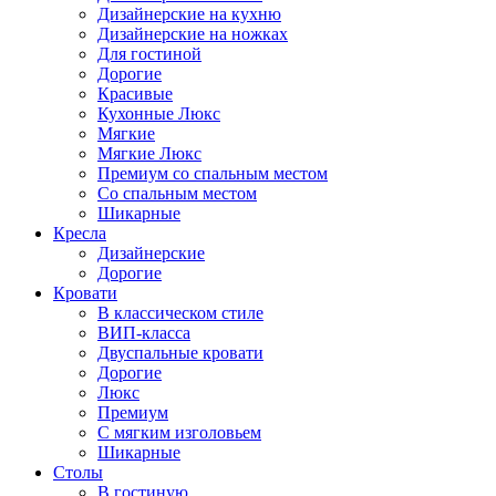
Дизайнерские на кухню
Дизайнерские на ножках
Для гостиной
Дорогие
Красивые
Кухонные Люкс
Мягкие
Мягкие Люкс
Премиум со спальным местом
Со спальным местом
Шикарные
Кресла
Дизайнерские
Дорогие
Кровати
В классическом стиле
ВИП-класса
Двуспальные кровати
Дорогие
Люкс
Премиум
С мягким изголовьем
Шикарные
Столы
В гостиную