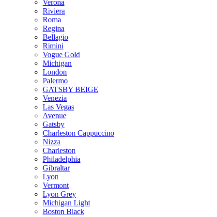
Verona
Riviera
Roma
Regina
Bellagio
Rimini
Vogue Gold
Michigan
London
Palermo
GATSBY BEIGE
Venezia
Las Vegas
Avenue
Gatsby
Charleston Cappuccino
Nizza
Charleston
Philadelphia
Gibraltar
Lyon
Vermont
Lyon Grey
Michigan Light
Boston Black