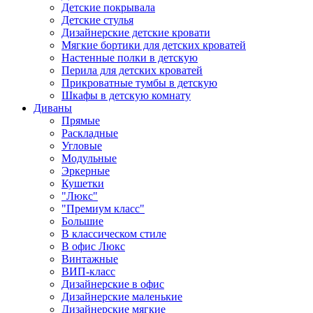
Детские покрывала
Детские стулья
Дизайнерские детские кровати
Мягкие бортики для детских кроватей
Настенные полки в детскую
Перила для детских кроватей
Прикроватные тумбы в детскую
Шкафы в детскую комнату
Диваны
Прямые
Раскладные
Угловые
Модульные
Эркерные
Кушетки
"Люкс"
"Премиум класс"
Большие
В классическом стиле
В офис Люкс
Винтажные
ВИП-класс
Дизайнерские в офис
Дизайнерские маленькие
Дизайнерские мягкие