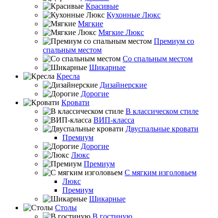
Красивые
Кухонные Люкс
Мягкие
Мягкие Люкс
Премиум со
спальным местом
Со спальным местом
Шикарные
Кресла
Дизайнерские
Дорогие
Кровати
В классическом стиле
ВИП-класса
Двуспальные кровати
Премиум
Дорогие
Люкс
Премиум
С мягким изголовьем
Люкс
Премиум
Шикарные
Столы
В гостиную