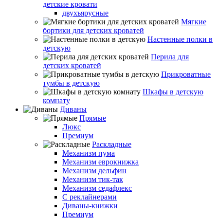
детские кровати
двухъярусные
Мягкие
бортики для детских кроватей
Настенные полки в
детскую
Перила для
детских кроватей
Прикроватные
тумбы в детскую
Шкафы в детскую
комнату
Диваны
Прямые
Люкс
Премиум
Раскладные
Механизм пума
Механизм еврокнижка
Механизм дельфин
Механизм тик-так
Механизм седафлекс
С реклайнерами
Диваны-книжки
Премиум