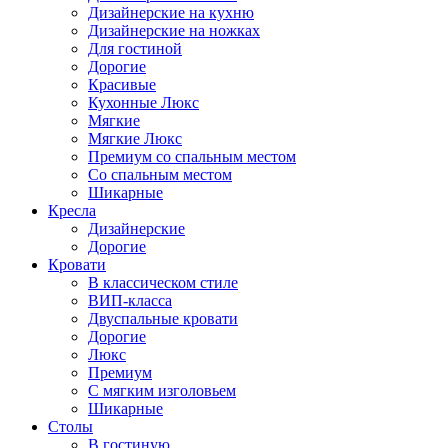
Дизайнерские на кухню
Дизайнерские на ножках
Для гостиной
Дорогие
Красивые
Кухонные Люкс
Мягкие
Мягкие Люкс
Премиум со спальным местом
Со спальным местом
Шикарные
Кресла
Дизайнерские
Дорогие
Кровати
В классическом стиле
ВИП-класса
Двуспальные кровати
Дорогие
Люкс
Премиум
С мягким изголовьем
Шикарные
Столы
В гостиную