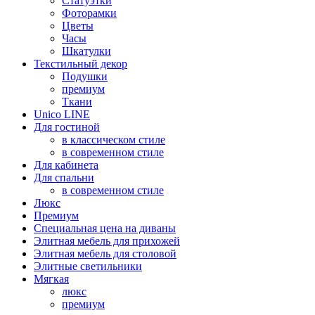
Статуэтки
Фоторамки
Цветы
Часы
Шкатулки
Текстильный декор
Подушки
премиум
Ткани
Unico LINE
Для гостиной
в классическом стиле
в современном стиле
Для кабинета
Для спальни
в современном стиле
Люкс
Премиум
Специальная цена на диваны
Элитная мебель для прихожей
Элитная мебель для столовой
Элитные светильники
Мягкая
люкс
премиум