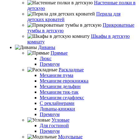
Настенные полки в
детскую
Перила для
детских кроватей
Прикроватные
тумбы в детскую
Шкафы в детскую
комнату
Диваны
Прямые
Люкс
Премиум
Раскладные
Механизм пума
Механизм еврокнижка
Механизм дельфин
Механизм тик-так
Механизм седафлекс
С реклайнерами
Диваны-книжки
Премиум
Угловые
Для гостиной
Премиум
Модульные