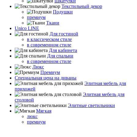
Шкатулки
Текстильный декор
Подушки
премиум
Ткани
Unico LINE
Для гостиной
в классическом стиле
в современном стиле
Для кабинета
Для спальни
в современном стиле
Люкс
Премиум
Специальная цена на диваны
Элитная мебель для
прихожей
Элитная мебель для
столовой
Элитные светильники
Мягкая
люкс
премиум