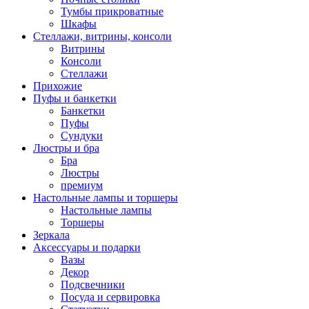
Тумбы прикроватные
Шкафы
Стеллажи, витрины, консоли
Витрины
Консоли
Стеллажи
Прихожие
Пуфы и банкетки
Банкетки
Пуфы
Сундуки
Люстры и бра
Бра
Люстры
премиум
Настольные лампы и торшеры
Настольные лампы
Торшеры
Зеркала
Аксессуары и подарки
Вазы
Декор
Подсвечники
Посуда и сервировка