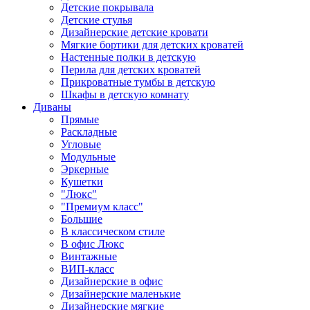
Детские покрывала
Детские стулья
Дизайнерские детские кровати
Мягкие бортики для детских кроватей
Настенные полки в детскую
Перила для детских кроватей
Прикроватные тумбы в детскую
Шкафы в детскую комнату
Диваны
Прямые
Раскладные
Угловые
Модульные
Эркерные
Кушетки
"Люкс"
"Премиум класс"
Большие
В классическом стиле
В офис Люкс
Винтажные
ВИП-класс
Дизайнерские в офис
Дизайнерские маленькие
Дизайнерские мягкие