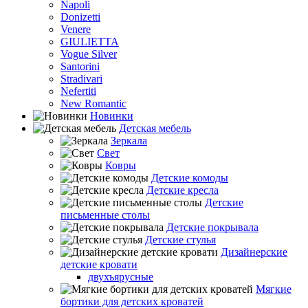
Napoli
Donizetti
Venere
GIULIETTA
Vogue Silver
Santorini
Stradivari
Nefertiti
New Romantic
Новинки
Детская мебель
Зеркала
Свет
Ковры
Детские комоды
Детские кресла
Детские
письменные столы
Детские покрывала
Детские стулья
Дизайнерские
детские кровати
двухъярусные
Мягкие
бортики для детских кроватей