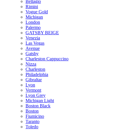
Bellagio
Rimini
Vogue Gold
Michigan
London
Palermo
GATSBY BEIGE
Venezia
Las Vegas
Avenue
Gatsby
Charleston Cappuccino
Nizza
Charleston
Philadelphia
Gibraltar
Lyon
Vermont
Lyon Grey
Michigan Light
Boston Black
Boston
Fiumicino
Taranto
Toledo